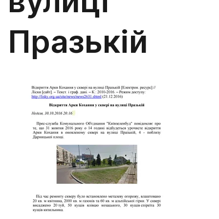
вулиці
Празькій