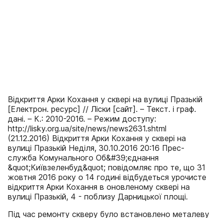
Відкриття Арки Кохання у сквері на вулиці Празькій
[Електрон. ресурс] // Ліски [сайт]. – Текст. і граф.
дані. – К.: 2010-2016. – Режим доступу:
http://lisky.org.ua/site/news/news2631.shtml
(21.12.2016) Відкриття Арки Кохання у сквері на
вулиці Празькій Неділя, 30.10.2016 20:16 Прес-
служба Комунального Об&#39;єднання
&quot;Київзеленбуд&quot; повідомляє про те, що 31
жовтня 2016 року о 14 годині відбудеться урочисте
відкриття Арки Кохання в оновленому сквері на
вулиці Празькій, 4 - поблизу Дарницької площі.
Під час ремонту скверу було встановлено металеву