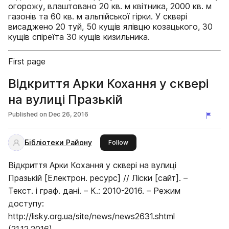
огорожу, влаштовано 20 кв. м квітника, 2000 кв. м
газонів та 60 кв. м альпійської гірки. У сквері
висаджено 20 туй, 50 кущів ялівцю козацького, 30
кущів спіреїта 30 кущів кизильника.
First page
Відкриття Арки Кохання у сквері
на вулиці Празькій
Published on
Dec 26, 2016
Бібліотеки Району
this publisher
Follow
Відкриття Арки Кохання у сквері на вулиці
Празькій [Електрон. ресурс] // Ліски [сайт]. –
Текст. і граф. дані. – К.: 2010-2016. – Режим
доступу:
http://lisky.org.ua/site/news/news2631.shtml