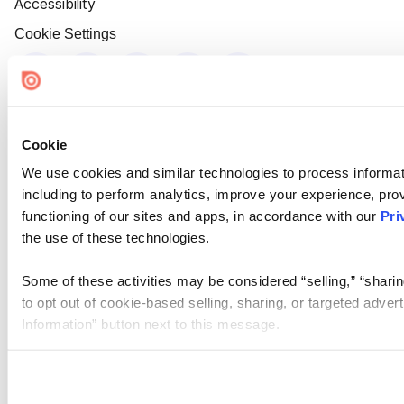
Accessibility
Cookie Settings
Cookie
We use cookies and similar technologies to process informat
including to perform analytics, improve your experience, prov
functioning of our sites and apps, in accordance with our
Pri
the use of these technologies.
Some of these activities may be considered “selling,” “sharin
to opt out of cookie-based selling, sharing, or targeted adver
Information” button next to this message.
Please note that your opt-out preference is stored at the br
site you visit. If you access our sites from a different device