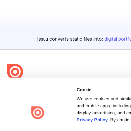
Issuu converts static files into:
digital portf
Bending Spoons US Inc.
Cookie
Create once,
share everywhere.
We use cookies and similar
and mobile apps, including
Issuu turns PDFs and other files into interactive flipbooks and
display advertising, and e
engaging content for every channel.
Privacy Policy
. By contin