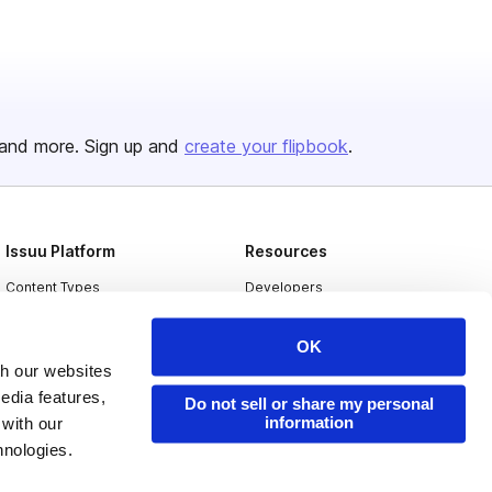
and more. Sign up and
create your flipbook
.
Issuu Platform
Resources
Content Types
Developers
Features
Publisher Directory
OK
Flipbook
Redeem Code
th our websites
Industries
edia features,
Do not sell or share my personal
information
 with our
hnologies.