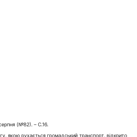
ерпня (№82). – С.16.
у, якою рухається громадський транспорт, відкрито