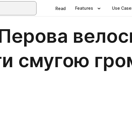
Features
Use Case
Read
 Перова вело
ти смугою гро