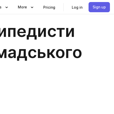
s
More
Sign up
Pricing
Log in
сипедисти
мадського