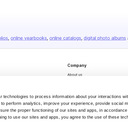
olios
online yearbooks
online catalogs
digital photo albums
Company
About us
Careers
Plans & Pricing
 technologies to process information about your interactions wi
Press
 to perform analytics, improve your experience, provide social m
nsure the proper functioning of our sites and apps, in accordance
Contact
uing to use our sites and apps, you agree to the use of these tec