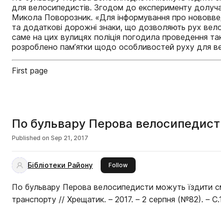
для велосипедистів. Згодом до експерименту долучат
Микола Поворозник. «Для інформування про нововвед
та додаткові дорожні знаки, що дозволяють рух вело
саме на цих вулицях поліція погодила проведення та
розроблено пам’ятки щодо особливостей руху для ве
First page
По бульвару Перова велосипедист
Published on
Sep 21, 2017
Бібліотеки Району
this publisher
Follow
По бульвару Перова велосипедисти можуть їздити 
транспорту // Хрещатик. – 2017. – 2 серпня (№82). – С.