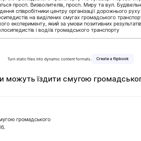
ься просп. Визволителів, просп. Миру та вул. Будівель
ення співробітники центру організації дорожнього рух
сипедистів на виділених смугах громадського транспорт
кого експерименту, який за умови позитивних результаті
лосипедистів і водіїв громадського транспорту
Create a flipbook
Turn static files into dynamic content formats.
и можуть їздити смугою громадсько
смугою громадського
16.