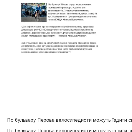
По бульвару Перова велосипедисти можуть їздити смуг
По бульвару Перова велосипедисти можуть їздити см