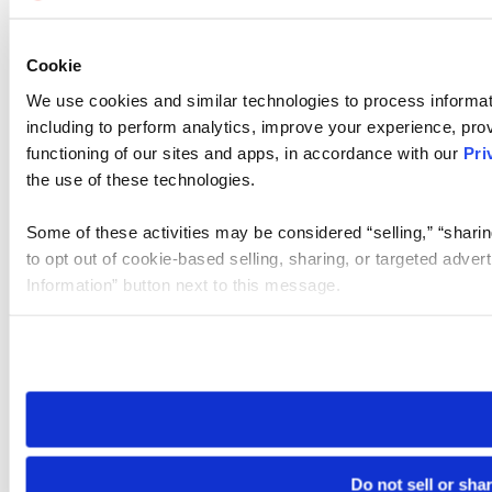
Cookie
We use cookies and similar technologies to process informat
including to perform analytics, improve your experience, prov
functioning of our sites and apps, in accordance with our
Pri
the use of these technologies.
Some of these activities may be considered “selling,” “sharin
to opt out of cookie-based selling, sharing, or targeted adver
Information” button next to this message.
Please note that your opt-out preference is stored at the br
site you visit. If you access our sites from a different device
need to be set again.
Do not sell or sha