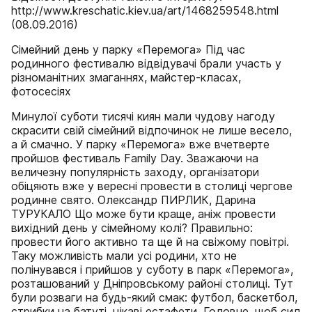
http://www.kreschatic.kiev.ua/art/1468259548.html
(08.09.2016)
Сімейний день у парку «Перемога» Під час
родинного фестивалю відвідувачі брали участь у
різноманітних змаганнях, майстер-класах,
фотосесіях
Минулої суботи тисячі киян мали чудову нагоду
скрасити свій сімейний відпочинок не лише весело,
а й смачно. У парку «Перемога» вже вчетверте
пройшов фестиваль Family Day. Зважаючи на
величезну популярність заходу, організатори
обіцяють вже у вересні провести в столиці чергове
родинне свято. Олександр ПИРЛИК, Дарина
ТУРУКАЛО Що може бути краще, аніж провести
вихідний день у сімейному колі? Правильно:
провести його активно та ще й на свіжому повітрі.
Таку можливість мали усі родини, хто не
полінувався і прийшов у суботу в парк «Перемога»,
розташований у Дніпровському районі столиці. Тут
були розваги на будь-який смак: футбол, баскетбол,
стрибки на батуті, цікаві естафети. Головне, щоб сил