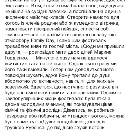
вистачило. Втім, коли втома брала своє, відвідувачі
не йшли на сусідні лавочки, а поспішали на один із
численних майстер-класів. Створити намисто для
когось із членів родини або ж кумедного вітрячка,
намалювати прекрасний пейзаж, сплести собі
гаманця — все це разом створювало незабутню
атмосферу Family Day, і саме цим фестиваль
приваблює киян та гостей міста. «Сюди ми прийшли
вдруге, — розповідає мати двох дітей Марина
Гордієнко. — Минулого разу нам не вдалося
«витягти» тата на це свято. Однак цього разу ми
його таки вмовили. Тепер нам доводиться його
повсюди шукати, адже йому припали до душі
абсолютно усі активності, навіть ті, для яких він
завеликий. Здається, що наступного разу вже він
буде нас вмовляти прийти, а не навпаки». Одним із
найпопулярніших місць фестивалю була ятка з
двома молодими вченими, які показували цікаві
хімічні та фізичні досліди. Дізнатись, як робиться
газировка або побачити, як «танцює» вогонь, можна
було саме тут. «Дуже сподобався дослід із
трубкою Рубенса, де під дією звуків вогонь