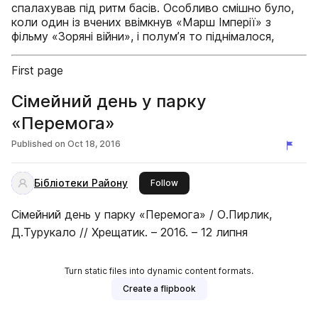
спалахував під ритм басів. Особливо смішно було,
коли один із вчених ввімкнув «Марш Імперії» з
фільму «Зоряні війни», і полум’я то піднімалося,
First page
Сімейний день у парку
«Перемога»
Published on
Oct 18, 2016
Бібліотеки Району
this publisher
Follow
Сімейний день у парку «Перемога» / О.Пирлик,
Д.Турукало // Хрещатик. – 2016. – 12 липня
Turn static files into dynamic content formats.
Create a flipbook