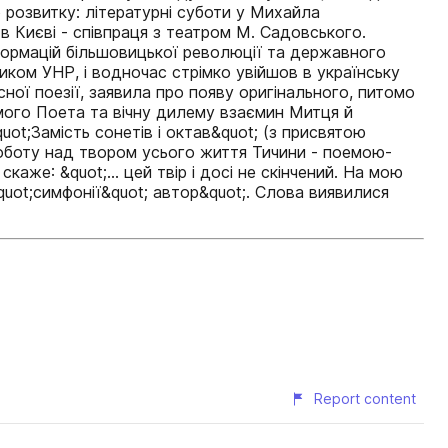
 розвитку: літературні суботи у Михайла
Києві - співпраця з театром М. Садовського.
сформацій більшовицької революції та державного
иком УНР, і водночас стрімко увійшов в українську
сної поезії, заявила про появу оригінального, питомо
амого Поета та вічну дилему взаємин Митця й
uot;Замість сонетів і октав&quot; (з присвятою
роботу над твором усього життя Тичини - поемою-
аже: &quot;... цей твір і досі не скінчений. На мою
&quot;симфонії&quot; автор&quot;. Слова виявилися
Report content