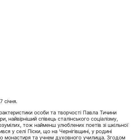
7 січня.
арактеристики особи та творчості Павла Тичини
и, найвірніший співець сталінського соціалізму,
озумілих, тож найменш улюблених поетів зі шкільної
 у селі Піски, що на Чернігівщині, у родині
кого монастиря та учнем духовного училища. Згодом