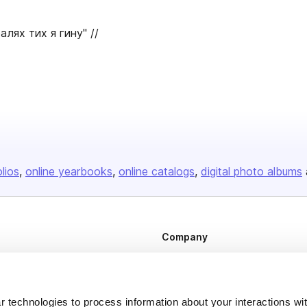
алях тих я гину" //
olios
online yearbooks
online catalogs
digital photo albums
Company
About us
Careers
 technologies to process information about your interactions wi
Plans & Pricing