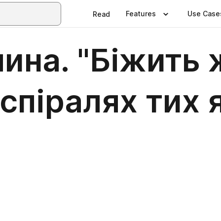
Features
Use Case
Read
лина. "Біжить
спіралях тих я