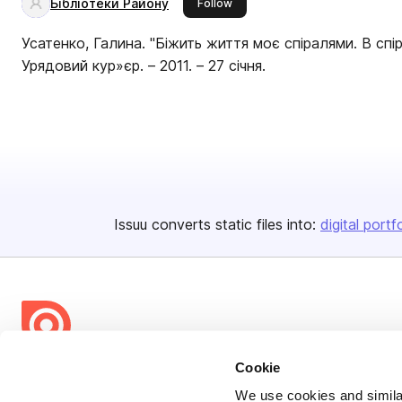
Бібліотеки Району
this publisher
Follow
Усатенко, Галина. "Біжить життя моє спіралями. В спір
Урядовий кур»єр. – 2011. – 27 січня.
Issuu converts static files into:
digital portf
Cookie
Bending Spoons US Inc.
We use cookies and similar