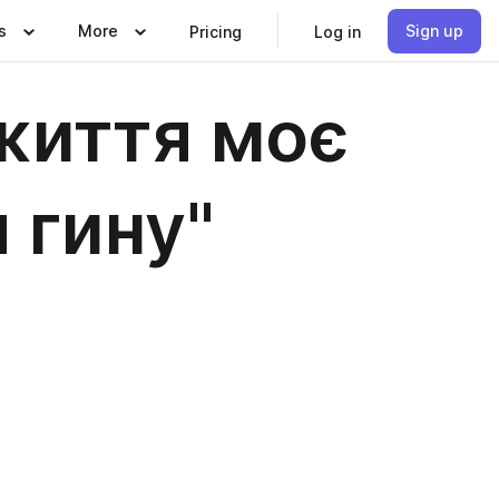
s
More
Sign up
Pricing
Log in
 життя моє
 гину"