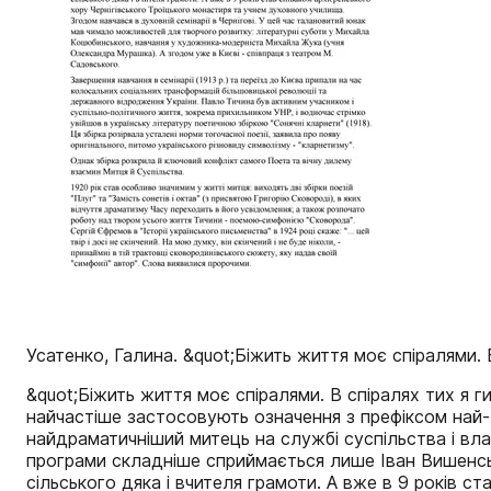
Усатенко, Галина. &quot;Біжить життя моє спіралями. В 
&quot;Біжить життя моє спіралями. В спіралях тих я 
найчастіше застосовують означення з префіксом най-:
найдраматичніший митець на службі суспільства і вл
програми складніше сприймається лише Іван Вишенськ
сільського дяка і вчителя грамоти. А вже в 9 років 