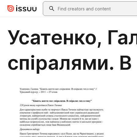
Skip to main content
Search
Усатенко, Га
спіралями. В 