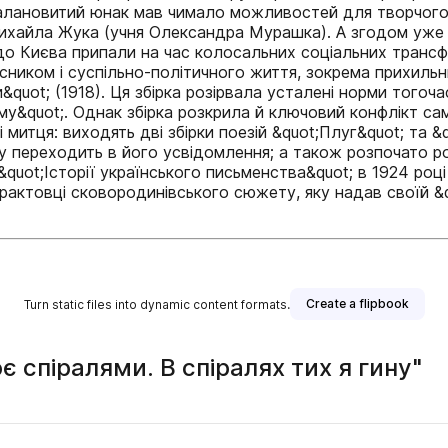
с талановитий юнак мав чимало можливостей для творчого
хайла Жука (учня Олександра Мурашка). А згодом уже в 
зд до Києва припали на час колосальних соціальних тран
ником і суспільно-політичного життя, зокрема прихильн
quot; (1918). Ця збірка розірвала усталені норми тогоча
зму&quot;. Однак збірка розкрила й ключовий конфлікт с
митця: виходять дві збірки поезій &quot;Плуг&quot; та &q
су переходить в його усвідомлення; а також розпочато 
ot;Історії українського письменства&quot; в 1924 році ск
ій трактовці сковородинівського сюжету, яку надав своїй 
Create a flipbook
Turn static files into dynamic content formats.
є спіралями. В спіралях тих я гину"