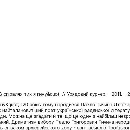
спіралях тих я гину&quot; // Урядовий кур»єр. – 2011. – 2
гину&quot; 120 років тому народився Павло Тичина Для х
 найталановитіший поет української радянської літератур
ади. Можна ще згадати й те, що це один з найбільш незр
ий. Драматизм вибору Павло Григорович Тичина народився
став співаком архієрейського хору Чернігівського Троїць