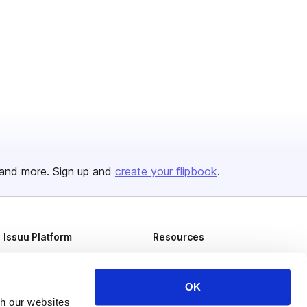
and more. Sign up and
create your flipbook
.
Issuu Platform
Resources
Content Types
Developers
Features
Publisher Directory
OK
th our websites
Flipbook
Redeem Code