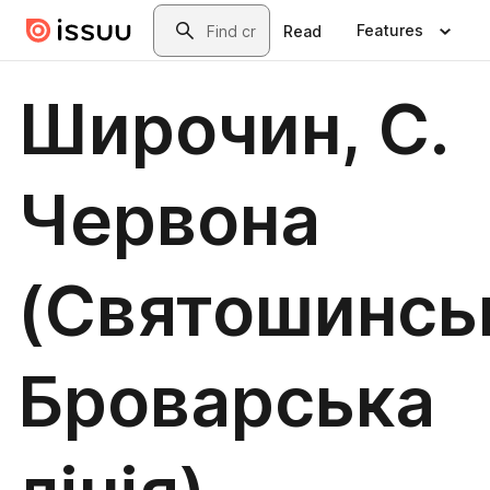
Skip to main content
Search
Features
Read
Широчин, С.
Червона
(Святошинсь
Броварська