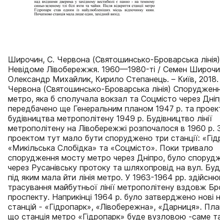
Широчин, С. Червона (Святошинсько-Броварська лінія)
Невідоме Лівобережжя. 1960—1980-ті / Семен Широчи
Олександр Михайлик, Кирило Степанець. – Київ, 2018. 
Червона (Святошинсько-Броварська лінія) Спорудження
метро, яка б сполучала вокзал та Соцмісто через Дніп
передбачено ще Генеральним планом 1947 р. та прое
будівництва метрополітену 1949 р. Будівництво лінії
метрополітену на Лівобережжі розпочалося в 1960 р.
проектом тут мало бути споруджено три станції: «Гід
«Микільська Слобідка» та «Соцмісто». Поки тривало
спорудження мосту метро через Дніпро, було спорудж
через Русанівську протоку та шляхопровід на вул. Буді
під яким мала йти лінія метро. У 1963-1964 рр. здійсн
трасування майбутньої лінії метрополітену вздовж Б
проспекту. Наприкінці 1964 р. було затверджено нові 
станцій - «Гідропарк», «Лівобережна», «Дарниця». Пл
що станція метро «Гідропарк» буде вузловою -саме т