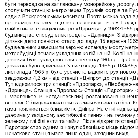
бути пересадка на заплановану монорейкову дорогу,
сполучити станцію метро через Труханів острів та Рус
сади з Воскресенським масивом. Проте міська рада в
пропозицію як таку, «що не є першочерговою». Поряд 
майбутньою станцією метро «Дарниця» у 1963-1965 р
будівництво споруд електродепо «Дарниця». З відкри
ділянки депо повністю стало до ладу. 15 вересня 1965
будівельники завершили верхню естакаду мосту метро
метробудівці почали укладення колій на ній. Колії на і
ділянках було укладено навесні-влітку 1965 р. Пробні
ділянкою було здійснено 3 листопада 1965 р. П&#39;я
листопада 1965 р. було урочисто відкрито рух новою
завдовжки 4,2 км - від станції «Дніпро» до станції «Д
Тут відкрилося три станції: «Гідропарк», «Лівобережна
«Дарниця». Станція «Гідропарк» Станція «Гідропарк» (
І. Масленков, В. Богдановський), розташована на Вен
острові. Облицювальна плитка синьозелена та біла. 
гама пояснюється близькістю Дніпра. На стіні над вхі
дверима у західному вестибюлі є панно - на темному 
зеленому тлі білі яхти та чайки. Після відкриття станці
Гідропарк став одним із найулюбленіших місць відпочи
Початково станція мала лише один, західний вихід.