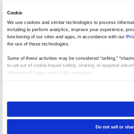
Cookie
We use cookies and similar technologies to process informat
including to perform analytics, improve your experience, prov
functioning of our sites and apps, in accordance with our
Pri
the use of these technologies.
Some of these activities may be considered “selling,” “sharin
to opt out of cookie-based selling, sharing, or targeted adver
Information” button next to this message.
Please note that your opt-out preference is stored at the br
site you visit. If you access our sites from a different device
need to be set again.
Do not sell or sha