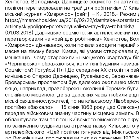
Хенгістов, Володимир. Дарницьке соцмісто: як артиле
полігон перетворювали на «рай для робітників» // Киї
міський журнал «Хмарочос» [сайт]. – К.: 2018.- Режим
https://hmarochos.kiev.ua/2018/02/22/darnitske-sotsmist
artileriyskiypoligon-peretvoryuvali-na-ray-dlya-robitnikiv/
(01.03.2018) Дарницьке соцмісто: як артилерійський по
перетворювали на «рай для робітників» Хенгістов, В
«Хмарочос» дізнавався, коли почали зводити перший
масив на лівому березі Києва, які умови створювали д
мешканців і чому старожили «німецького кварталу» бі
«Чернігівська» ображаються, коли їхні будинки назива
Соцмістом? Готуйсь! Плі! До середини ХХ століття ра
нинішньою Старою Дарницею, Русанівкою, Березнякам
Броварським проспектом був далекою околицею міста
якщо, наприклад, правобережні околичні Теремки були
спокійною місциною, де за царських часів любили від
міські священнослужителі, то на київському Лівобереж
постійно «бахкало» — 15 січня 1868 року цар Олександ
передав військовим значну частину місцевих земель. 
облаштували там полігон Київського військового округ
по закінченню будівництва отримав назву Київського 
артилерійського. «Цей полігон тягнувся від Микільсько
до Вигурівщини, проіснувавши тут до середини 1930-х