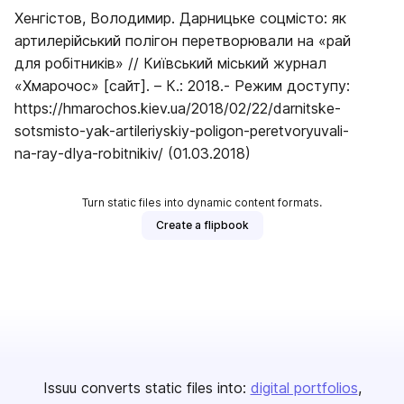
Хенгістов, Володимир. Дарницьке соцмісто: як
артилерійський полігон перетворювали на «рай
для робітників» // Київський міський журнал
«Хмарочос» [сайт]. – К.: 2018.- Режим доступу:
https://hmarochos.kiev.ua/2018/02/22/darnitske-
sotsmisto-yak-artileriyskiy-poligon-peretvoryuvali-
na-ray-dlya-robitnikiv/ (01.03.2018)
Turn static files into dynamic content formats.
Create a flipbook
Issuu converts static files into:
digital portfolios