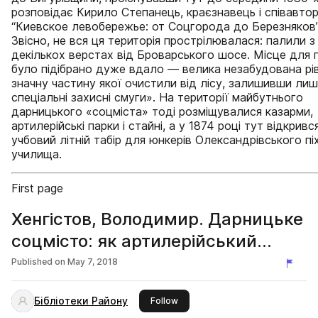
розповідає Кирило Степанець, краєзнавець і співавтор
“Киевское левобережье: от Соцгорода до Березняков
Звісно, не вся ця територія прострілювалася: палили з
декількох верстах від Броварського шосе. Місце для 
було підібрано дуже вдало — велика незабудована рі
значну частину якої очистили від лісу, залишивши ли
спеціальні захисні смуги». На території майбутнього
дарницького «соцміста» тоді розміщувалися казарми,
артилерійські парки і стайні, а у 1874 році тут відкривс
учбовий літній табір для юнкерів Олександрівського пі
училища.
First page
Хенгістов, Володимир. Дарницьке
соцмісто: як артилерійський
полігон перетворювали на «рай
Published on
May 7, 2018
для робітн
Бібліотеки Району
this publisher
Follow