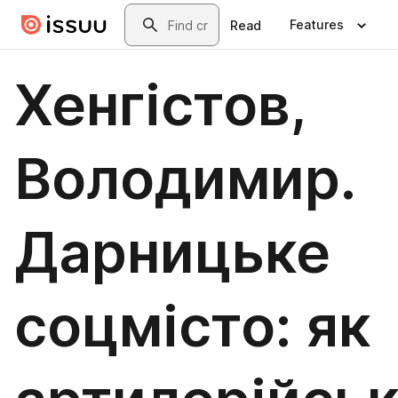
Skip to main content
Search
Features
Read
Хенгістов,
Володимир.
Дарницьке
соцмісто: як