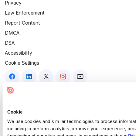
Privacy
Law Enforcement
Report Content
DMCA
DSA
Accessibility
Cookie Settings
Cookie
We use cookies and similar technologies to process informat
including to perform analytics, improve your experience, prov
functioning of our sites and apps, in accordance with our
Pri