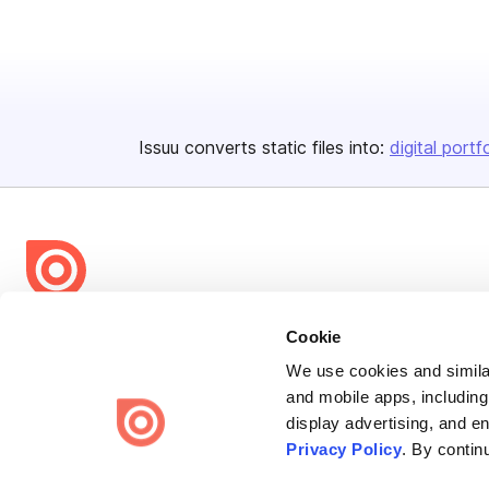
Issuu converts static files into:
digital portf
Bending Spoons US Inc.
Cookie
Create once,
share everywhere.
We use cookies and similar
and mobile apps, including
Issuu turns PDFs and other files into interactive flipbooks and
display advertising, and e
engaging content for every channel.
Privacy Policy
. By contin