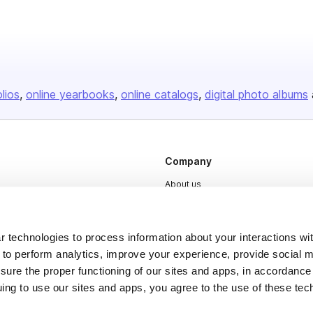
olios
online yearbooks
online catalogs
digital photo albums
Company
About us
Careers
Plans & Pricing
 technologies to process information about your interactions wi
Press
 to perform analytics, improve your experience, provide social m
nsure the proper functioning of our sites and apps, in accordance
Contact
uing to use our sites and apps, you agree to the use of these tec