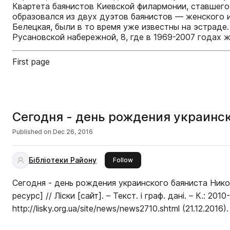
Квартета баянистов Киевской филармонии, ставшег
образовался из двух дуэтов баянистов — женского 
Белецкая, были в то время уже известны на эстраде.
Русановской набережной, 8, где в 1969-2007 годах
First page
Сегодня - день рождения украинск
Published on
Dec 26, 2016
Бібліотеки Району
this publisher
Follow
Сегодня - день рождения украинского баяниста Нико
ресурс] // Ліски [сайт]. – Текст. і граф. дані. – К.: 20
http://lisky.org.ua/site/news/news2710.shtml (21.12.2016).