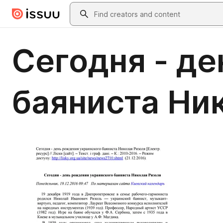
Skip to main content
Search
Сегодня - д
баяниста Ни