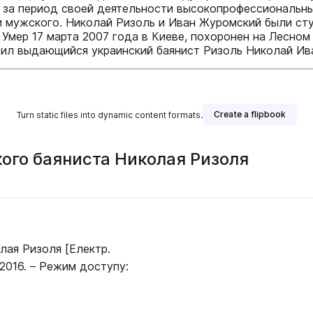
о за период своей деятельности высокопрофессиональн
и мужского. Николай Ризоль и Иван Журомский были ст
 Умер 17 марта 2007 года в Киеве, похоронен на Лесном
 жил выдающийся украинский баянист Ризоль Николай Ив
Create a flipbook
Turn static files into dynamic content formats.
ого баяниста Николая Ризоля
лая Ризоля [Електр.
10-2016. – Режим доступу: