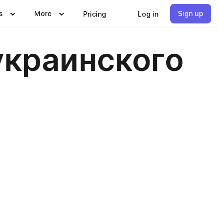
s
More
Sign up
Pricing
Log in
украинского