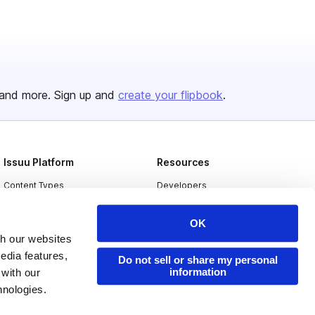
and more. Sign up and
create your flipbook
.
Issuu Platform
Resources
Content Types
Developers
Features
Publisher Directory
OK
Flipbook
Redeem Code
th our websites
Industries
edia features,
Do not sell or share my personal
information
 with our
hnologies.