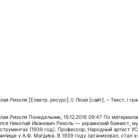
Ризоля [Електр. ресурс] // Ліски [сайт]. – Текст. і граф
ая Ризоля Понедельник, 19.12.2016 09:47 По материала
ся Николай Иванович Ризоль — украинский баянист, муз
трументах (1939 год). Профессор, Народный артист УССР
училище у А.Ф. Магдика. В 1939 году организовал, ста