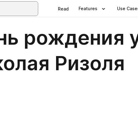
Features
Use Case
Read
ень рождения 
колая Ризоля