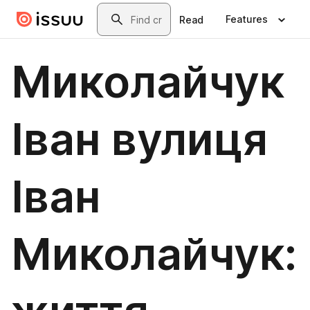
Skip to main content
Search
Features
Read
Миколайчук
Іван вулиця
Іван
Миколайчук: