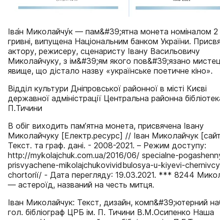
Іва́н Миколайчу́к — пам&#39;ятна монета номіналом 2
гривні, випущена Національним банком України. Присв
актору, режисеру, сценаристу Івану Васильовичу
Миколайчуку, з ім&#39;ям якого пов&#39;язано мисте
явище, що дістало назву «українське поетичне кіно».
Відділ культури Дніпровської районної в місті Києві
державної адміністрації Центральна районна бібліотека
П.Тичини
В обіг виходить пам’ятна монета, присвячена Івану
Миколайчуку [Електр.ресурс] // Іван Миколайчук [сайт
Текст. та граф. дані. - 2008-2021. – Режим доступу:
http://mykolajchuk.com.ua/2016/06/ specialne-pogashenn
prisvyachene-mikolajchukovividbulosya-u-kiyevi-chernivc
chortoriї/ - Дата перегляду: 19.03.2021. *** 8244 Мико
— астероїд, названий на честь митця.
Іван Миколайчук: Текст, дизайн, комп&#39;ютерний наб
гол. бібліограф ЦРБ ім. П. Тичини В.М.Осипенко Наша