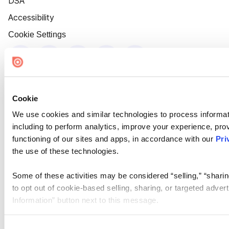
DSA
Accessibility
Cookie Settings
Cookie
We use cookies and similar technologies to process informat
including to perform analytics, improve your experience, prov
functioning of our sites and apps, in accordance with our
Pri
the use of these technologies.
Some of these activities may be considered “selling,” “sharin
to opt out of cookie-based selling, sharing, or targeted adver
Information” button next to this message.
Please note that your opt-out preference is stored at the br