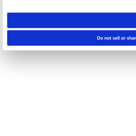
site you visit. If you access our sites from a different device
need to be set again.
Do not sell or sha