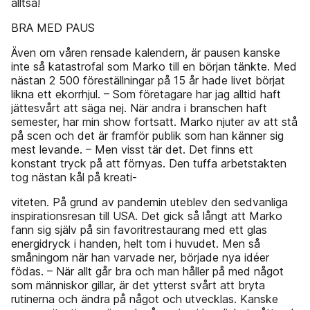
alltså!
BRA MED PAUS
Även om våren rensade kalendern, är pausen kanske
inte så katastrofal som Marko till en början tänkte. Med
nästan 2 500 föreställningar på 15 år hade livet börjat
likna ett ekorrhjul. – Som företagare har jag alltid haft
jättesvårt att säga nej. När andra i branschen haft
semester, har min show fortsatt. Marko njuter av att stå
på scen och det är framför publik som han känner sig
mest levande. – Men visst tär det. Det finns ett
konstant tryck på att förnyas. Den tuffa arbetstakten
tog nästan kål på kreati-
viteten. På grund av pandemin uteblev den sedvanliga
inspirationsresan till USA. Det gick så långt att Marko
fann sig själv på sin favoritrestaurang med ett glas
energidryck i handen, helt tom i huvudet. Men så
småningom när han varvade ner, började nya idéer
födas. – När allt går bra och man håller på med något
som människor gillar, är det ytterst svårt att bryta
rutinerna och ändra på något och utvecklas. Kanske