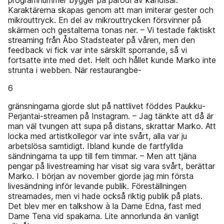
programnummer bygger på parodi av kändisar.
Karaktärerna skapas genom att man imiterar gester och
mikrouttryck. En del av mikrouttrycken försvinner på
skärmen och gestalterna tonas ner. – Vi testade faktiskt
streaming från Åbo Stadsteater på våren, men den
feedback vi fick var inte särskilt sporrande, så vi
fortsatte inte med det. Helt och hållet kunde Marko inte
strunta i webben. När restaurangbe-
6
gränsningarna gjorde slut på nattlivet föddes Paukku-
Perjantai-streamen på Instagram. – Jag tänkte att då är
man väl tvungen att supa på distans, skrattar Marko. Att
locka med artistkollegor var inte svårt, alla var ju
arbetslösa samtidigt. Ibland kunde de fartfyllda
sändningarna ta upp till fem timmar. – Men att tjäna
pengar på livestreaming har visat sig vara svårt, berättar
Marko. I början av november gjorde jag min första
livesändning inför levande publik. Föreställningen
streamades, men vi hade också riktig publik på plats.
Det blev mer en talkshow à la Dame Edna, fast med
Dame Tena vid spakarna. Lite annorlunda än vanligt