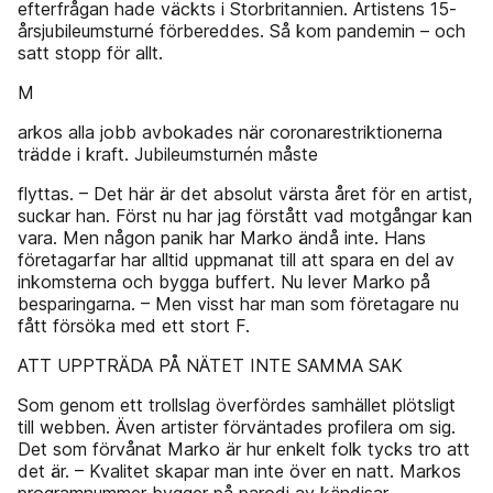
efterfrågan hade väckts i Storbritannien. Artistens 15-
årsjubileumsturné förbereddes. Så kom pandemin – och
satt stopp för allt.
M
arkos alla jobb avbokades när coronarestriktionerna
trädde i kraft. Jubileumsturnén måste
flyttas. – Det här är det absolut värsta året för en artist,
suckar han. Först nu har jag förstått vad motgångar kan
vara. Men någon panik har Marko ändå inte. Hans
företagarfar har alltid uppmanat till att spara en del av
inkomsterna och bygga buffert. Nu lever Marko på
besparingarna. – Men visst har man som företagare nu
fått försöka med ett stort F.
ATT UPPTRÄDA PÅ NÄTET INTE SAMMA SAK
Som genom ett trollslag överfördes samhället plötsligt
till webben. Även artister förväntades profilera om sig.
Det som förvånat Marko är hur enkelt folk tycks tro att
det är. – Kvalitet skapar man inte över en natt. Markos