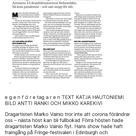
e g e n f ö r e tag a r e n TEXT KATJA HAUTONIEMI
BILD ANTTI RANKI OCH MIKKO KAREKIVI
Dragartisten Marko Vainio tror inte att corona förändrar
oss – nästa höst kan bli fullbokad Förra hösten hade
dragartisten Marko Vainio flyt. Hans show hade haft
framgång på Fringe-festivalen i Edinburgh och