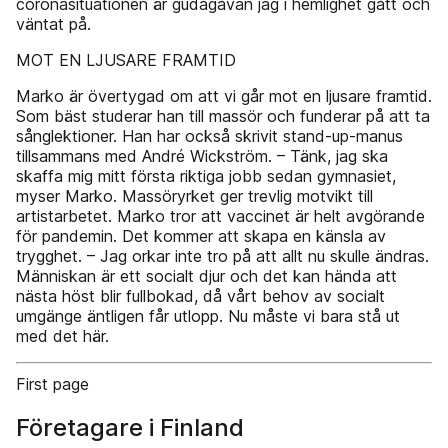
coronasituationen är gudagåvan jag i hemlighet gått och
väntat på.
MOT EN LJUSARE FRAMTID
Marko är övertygad om att vi går mot en ljusare framtid.
Som bäst studerar han till massör och funderar på att ta
sånglektioner. Han har också skrivit stand-up-manus
tillsammans med André Wickström. – Tänk, jag ska
skaffa mig mitt första riktiga jobb sedan gymnasiet,
myser Marko. Massöryrket ger trevlig motvikt till
artistarbetet. Marko tror att vaccinet är helt avgörande
för pandemin. Det kommer att skapa en känsla av
trygghet. – Jag orkar inte tro på att allt nu skulle ändras.
Människan är ett socialt djur och det kan hända att
nästa höst blir fullbokad, då vårt behov av socialt
umgänge äntligen får utlopp. Nu måste vi bara stå ut
med det här.
First page
Företagare i Finland