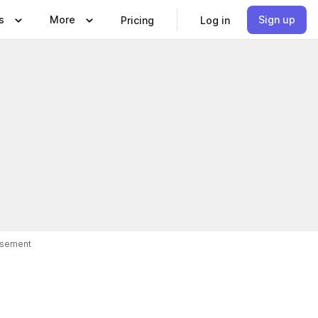
s
More
Sign up
Pricing
Log in
isement