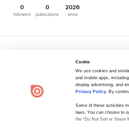
0
0
2026
followers
publications
since
Cookie
We use cookies and similar
Bending Spoons US Inc.
and mobile apps, including
Create once,
share everywhere.
display advertising, and e
Privacy Policy
. By contin
Issuu turns PDFs and other files into interactive flipbooks and
engaging content for every channel.
Some of these activities ma
laws. You can choose to opt
the “Do Not Sell or Share 