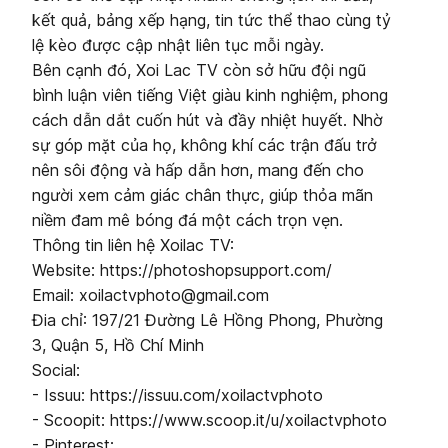
kết quả, bảng xếp hạng, tin tức thể thao cùng tỷ
lệ kèo được cập nhật liên tục mỗi ngày.
Bên cạnh đó, Xoi Lac TV còn sở hữu đội ngũ
bình luận viên tiếng Việt giàu kinh nghiệm, phong
cách dẫn dắt cuốn hút và đầy nhiệt huyết. Nhờ
sự góp mặt của họ, không khí các trận đấu trở
nên sôi động và hấp dẫn hơn, mang đến cho
người xem cảm giác chân thực, giúp thỏa mãn
niềm đam mê bóng đá một cách trọn vẹn.
Thông tin liên hệ Xoilac TV:
Website: https://photoshopsupport.com/
Email: xoilactvphoto@gmail.com
Đia chỉ: 197/21 Đường Lê Hồng Phong, Phường
3, Quận 5, Hồ Chí Minh
Social:
- Issuu: https://issuu.com/xoilactvphoto
- Scoopit: https://www.scoop.it/u/xoilactvphoto
- Pinterest: