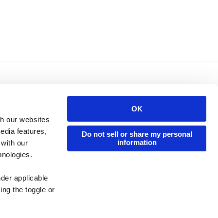
Issuu Platform
Resources
Content Types
Developers
OK
th our websites
Features
Publisher Directory
edia features,
Do not sell or share my personal
Flipbook
Redeem Code
information
 with our
Industries
hnologies.
nder applicable
ing the toggle or