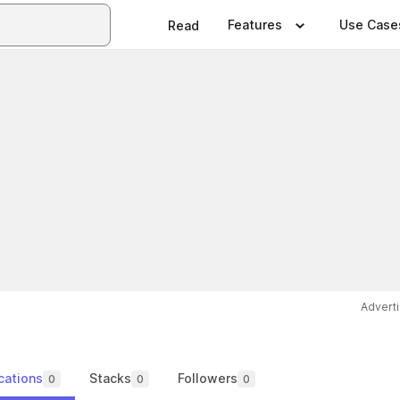
Features
Use Case
Read
Advert
cations
Stacks
Followers
0
0
0