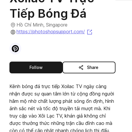
Tiếp Bóng Đá
Hồ Chí Minh, Singapore
(opens in a new t
https://photoshopsupport.com/
Visit
Pinterest
profile
this publisher
Follow
Share
Kênh bóng đá trực tiếp Xoilac TV ngày càng
nhận được sự quan tâm lớn từ cộng đồng người
hâm mộ nhờ chất lượng phát sóng ổn định, hình
ảnh sắc nét và tốc độ truyền tải mượt mà. Khi
truy cập vào Xôi Lạc TV, khán giả không chỉ
được thưởng thức những trận cầu đỉnh cao mà
còn có thể cập nhật nhanh chóng lịch thi đấu,