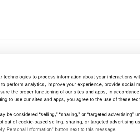
Company
About us
 technologies to process information about your interactions wi
Careers
 to perform analytics, improve your experience, provide social m
Plans & Pricing
nsure the proper functioning of our sites and apps, in accordance
Press
uing to use our sites and apps, you agree to the use of these tec
Contact
y be considered “selling,” “sharing,” or “targeted advertising” u
 out of cookie-based selling, sharing, or targeted advertising us
My Personal Information” button next to this message.