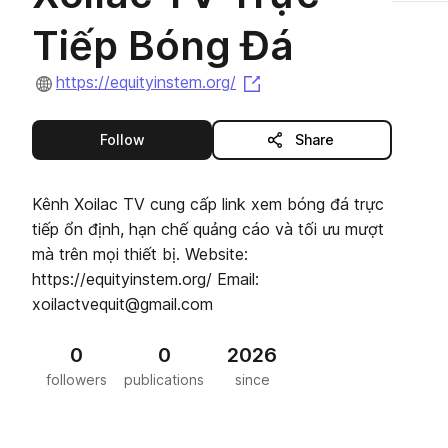
Tiếp Bóng Đá
(opens in a new tab)
https://equityinstem.org/
this publisher
Follow
Share
Kênh Xoilac TV cung cấp link xem bóng đá trực
tiếp ổn định, hạn chế quảng cáo và tối ưu mượt
mà trên mọi thiết bị. Website:
https://equityinstem.org/ Email:
xoilactvequit@gmail.com
0
0
2026
followers
publications
since