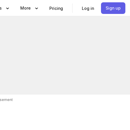
s
More
Sign up
Pricing
Log in
isement