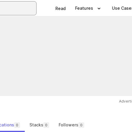
Features
Use Case
Read
Advert
cations
Stacks
Followers
0
0
0