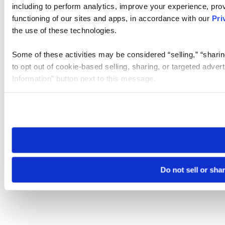
including to perform analytics, improve your experience, prov
functioning of our sites and apps, in accordance with our
Pri
the use of these technologies.
Some of these activities may be considered “selling,” “sharin
to opt out of cookie-based selling, sharing, or targeted adver
Information” button next to this message.
Please note that your opt-out preference is stored at the br
site you visit. If you access our sites from a different device
need to be set again.
Do not sell or sha