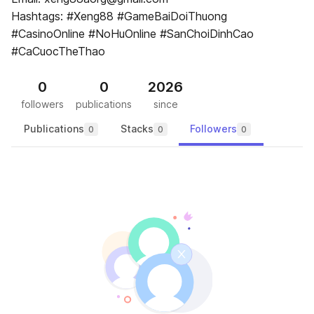
Hashtags: #Xeng88 #GameBaiDoiThuong
#CasinoOnline #NoHuOnline #SanChoiDinhCao
#CaCuocTheThao
0
0
2026
followers
publications
since
Publications
Stacks
Followers
0
0
0