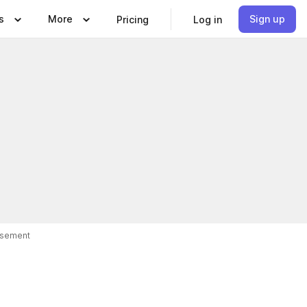
s
More
Sign up
Pricing
Log in
isement