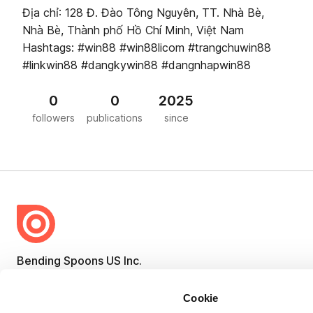
Địa chỉ: 128 Đ. Đào Tông Nguyên, TT. Nhà Bè,
Nhà Bè, Thành phố Hồ Chí Minh, Việt Nam
Hashtags: #win88 #win88licom #trangchuwin88
#linkwin88 #dangkywin88 #dangnhapwin88
0
0
2025
followers
publications
since
Bending Spoons US Inc.
Create once,
share everywhere.
Cookie
Issuu turns PDFs and other files into interactive flipbooks and