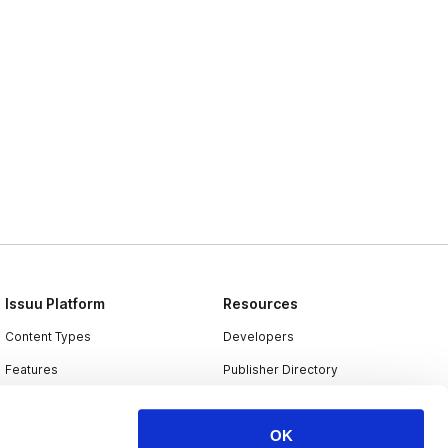
Issuu Platform
Resources
Content Types
Developers
Features
Publisher Directory
Flipbook
Redeem Code
OK
Industries