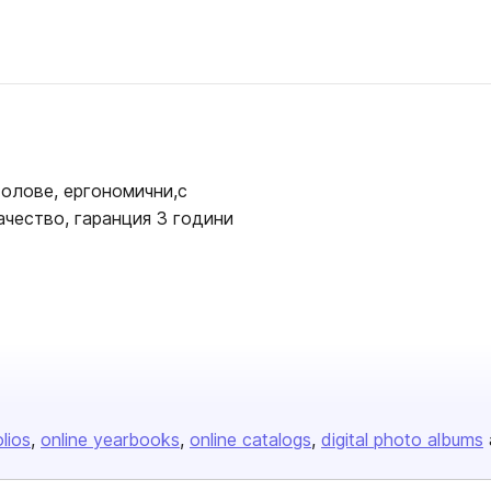
толове, ергономични,с
ачество, гаранция 3 години
olios
online yearbooks
online catalogs
digital photo albums