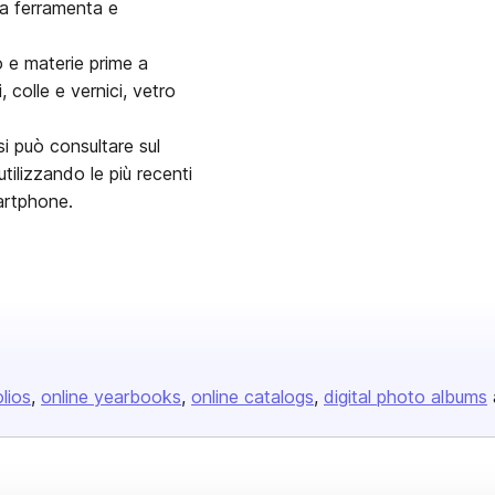
lla ferramenta e
 e materie prime a
 colle e vernici, vetro
 si può consultare sul
tilizzando le più recenti
martphone.
olios
online yearbooks
online catalogs
digital photo albums