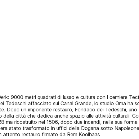
00 metri quadrati di lusso e cultura con l cerniere Tectu
o dei Tedeschi affacciato sul Canal Grande, lo studio Oma ha 
ite. Dopo un imponente restauro, Fondaco dei Tedeschi, uno d
so della città che dedica anche spazio alle attività culturali.
1228 ma ricostruito nel 1506, dopo due incendi, nella sua form
ra stato trasformato in uffici della Dogana sotto Napoleone 
un attento restauro firmato da Rem Koolhaas