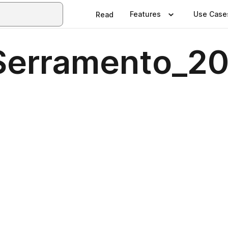
Features
Use Case
Read
Serramento_2