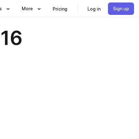
s
More
Sign up
Pricing
Log in
016