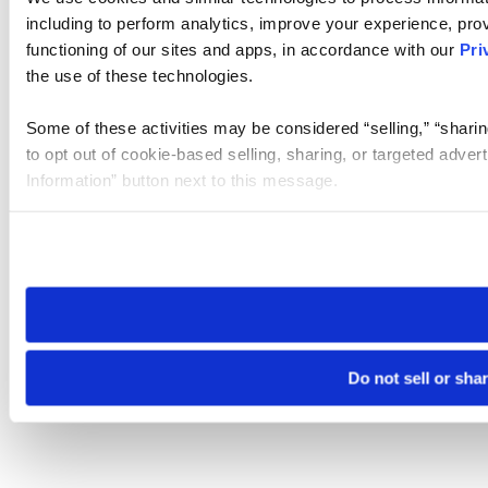
including to perform analytics, improve your experience, prov
functioning of our sites and apps, in accordance with our
Pri
the use of these technologies.
Some of these activities may be considered “selling,” “sharin
to opt out of cookie-based selling, sharing, or targeted adver
Information” button next to this message.
Please note that your opt-out preference is stored at the br
site you visit. If you access our sites from a different device
need to be set again.
Do not sell or sha