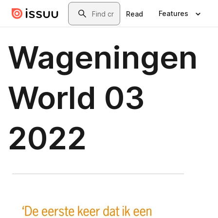
Skip to main content
Search
Features
Read
Wageningen
World 03
2022