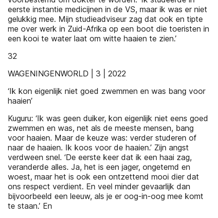
eerste instantie medicijnen in de VS, maar ik was er niet
gelukkig mee. Mijn studieadviseur zag dat ook en tipte
me over werk in Zuid-Afrika op een boot die toeristen in
een kooi te water laat om witte haaien te zien.’
32
WAGENINGENWORLD | 3 | 2022
‘Ik kon eigenlijk niet goed zwemmen en was bang voor
haaien’
Kuguru: ‘Ik was geen duiker, kon eigenlijk niet eens goed
zwemmen en was, net als de meeste mensen, bang
voor haaien. Maar de keuze was: verder studeren of
naar de haaien. Ik koos voor de haaien.’ Zijn angst
verdween snel. ‘De eerste keer dat ik een haai zag,
veranderde alles. Ja, het is een jager, ongetemd en
woest, maar het is ook een ontzettend mooi dier dat
ons respect verdient. En veel minder gevaarlijk dan
bijvoorbeeld een leeuw, als je er oog-in-oog mee komt
te staan.’ En