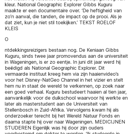
kleur. National Geographic Explorer Gibbs Kuguru
maakte er een documentaire over. ‘De heftigheid van
zo’n aanval, die tanden, de impact op de prooi. Als je
dat ziet, kun je niet stil toekijken.’ TEKST ROELOF
KLEIS
O
ntdekkingsreizigers bestaan nog. De Keniaan Gibbs
Kuguru, sinds twee jaar promovendus aan de universiteit
in Wageningen, is er zo eentje. In juni dit jaar werd hij
beëdigd als National Geographic Explorer. Dit
vermaarde instituut kreeg hem via zijn haaienvideo’s
voor het Disney-NatGeo Channel in het vizier en stelt
hem nu in staat de wereld te verkennen, op zoek naar
een goed verhaal. Kuguru bestudeert haaien al tien jaar,
aanvankelijk voor de duikschool waarvoor hij werkte en
later als masterstudent aan de Universiteit van
Stellenbosch in Zuid-Afrika. Vervolgens kwam hij als
onderzoeker terecht bij het Wereld Natuur Fonds en
daarna stapte hij over naar Wageningen. MEDICIJNEN
STUDEREN Eigenlijk was hij door zijn ouders
voorbestemd om dokter te worden. ‘Ik studeerde in