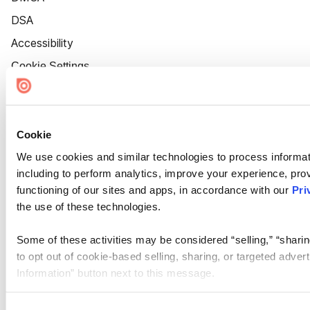
DSA
Accessibility
Cookie Settings
Cookie
We use cookies and similar technologies to process informat
including to perform analytics, improve your experience, prov
functioning of our sites and apps, in accordance with our
Pri
the use of these technologies.
Some of these activities may be considered “selling,” “sharin
to opt out of cookie-based selling, sharing, or targeted adver
Information” button next to this message.
Please note that your opt-out preference is stored at the br