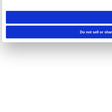
site you visit. If you access our sites from a different device
need to be set again.
Do not sell or sha