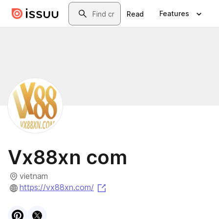
Skip to main content
Search
Features
Read
Vx88xn com
vietnam
(opens in a new tab)
https://vx88xn.com/
Visit
Pinterest
Visit
X
profile
profile