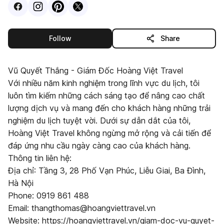
Visit
Facebook
Visit
Instagram
Visit
profile
Pinterest
Visit
profile
X
profile
profile
this publisher
Follow
Share
Vũ Quyết Thắng - Giám Đốc Hoàng Việt Travel
Với nhiều năm kinh nghiệm trong lĩnh vực du lịch, tôi
luôn tìm kiếm những cách sáng tạo để nâng cao chất
lượng dịch vụ và mang đến cho khách hàng những trải
nghiệm du lịch tuyệt vời. Dưới sự dẫn dắt của tôi,
Hoàng Việt Travel không ngừng mở rộng và cải tiến để
đáp ứng nhu cầu ngày càng cao của khách hàng.
Thông tin liên hệ:
Địa chỉ: Tầng 3, 28 Phố Vạn Phúc, Liễu Giai, Ba Đình,
Hà Nội
Phone: 0919 861 488
Email: thangthomas@hoangviettravel.vn
Website: https://hoangviettravel.vn/giam-doc-vu-quyet-