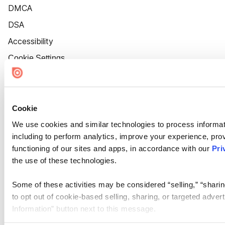
DMCA
DSA
Accessibility
Cookie Settings
Cookie
We use cookies and similar technologies to process informat
including to perform analytics, improve your experience, prov
functioning of our sites and apps, in accordance with our
Pri
the use of these technologies.
Some of these activities may be considered “selling,” “sharin
to opt out of cookie-based selling, sharing, or targeted adver
Information” button next to this message.