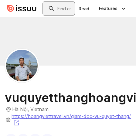
Skip to main content
Search
Features
Read
vuquyetthanghoangvie
Hà Nội, Vietnam
https://hoangviettravel.vn/giam-doc-vu-quyet-thang/
(opens in a new tab)