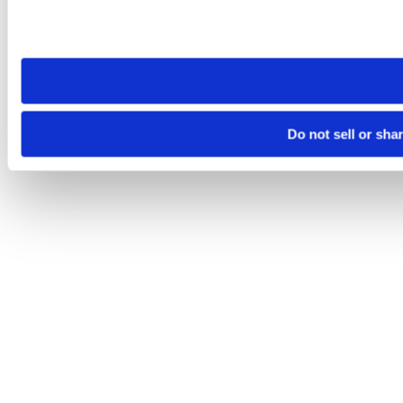
Please note that your opt-out preference is stored at the br
site you visit. If you access our sites from a different device
need to be set again.
Do not sell or sha