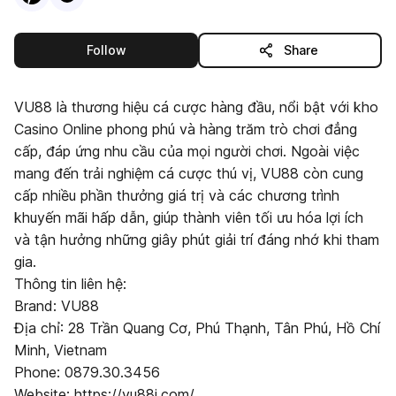
this publisher
Follow
Share
VU88 là thương hiệu cá cược hàng đầu, nổi bật với kho
Casino Online phong phú và hàng trăm trò chơi đẳng
cấp, đáp ứng nhu cầu của mọi người chơi. Ngoài việc
mang đến trải nghiệm cá cược thú vị, VU88 còn cung
cấp nhiều phần thưởng giá trị và các chương trình
khuyến mãi hấp dẫn, giúp thành viên tối ưu hóa lợi ích
và tận hưởng những giây phút giải trí đáng nhớ khi tham
gia.
Thông tin liên hệ:
Brand: VU88
Địa chỉ: 28 Trần Quang Cơ, Phú Thạnh, Tân Phú, Hồ Chí
Minh, Vietnam
Phone: 0879.30.3456
Website: https://vu88i.com/