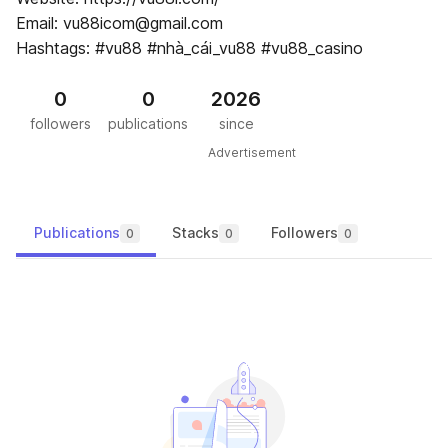
Email: vu88icom@gmail.com
Hashtags: #vu88 #nhà_cái_vu88 #vu88_casino
0
0
2026
followers
publications
since
Advertisement
Publications
Stacks
Followers
0
0
0