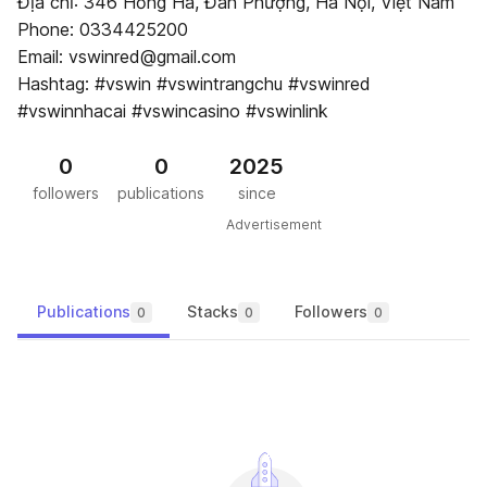
Địa chỉ: 346 Hồng Hà, Đan Phượng, Hà Nội, Việt Nam
Phone: 0334425200
Email: vswinred@gmail.com
Hashtag: #vswin #vswintrangchu #vswinred
#vswinnhacai #vswincasino #vswinlink
0
0
2025
followers
publications
since
Advertisement
Publications
Stacks
Followers
0
0
0