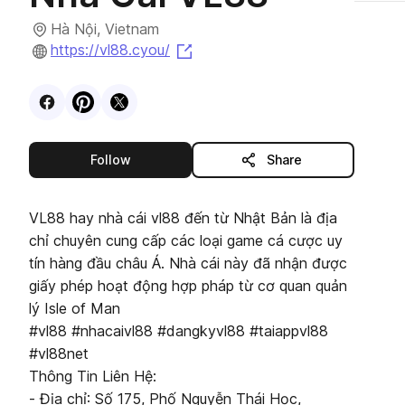
Hà Nội, Vietnam
(opens in a new tab)
https://vl88.cyou/
Visit
Facebook
Visit
Pinterest
Visit
profile
X
profile
profile
this publisher
Follow
Share
VL88 hay nhà cái vl88 đến từ Nhật Bản là địa
chỉ chuyên cung cấp các loại game cá cược uy
tín hàng đầu châu Á. Nhà cái này đã nhận được
giấy phép hoạt động hợp pháp từ cơ quan quản
lý Isle of Man
#vl88 #nhacaivl88 #dangkyvl88 #taiappvl88
#vl88net
Thông Tin Liên Hệ:
- Địa chỉ: Số 175, Phố Nguyễn Thái Học,