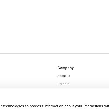
Company
About us
Careers
Plans & Pricing
Press
 technologies to process information about your interactions wi
Contact