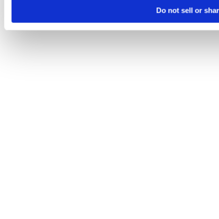
Do not sell or sha