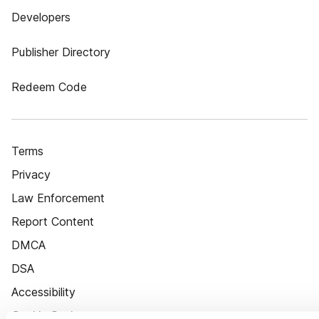
Developers
Publisher Directory
Redeem Code
Terms
Privacy
Law Enforcement
Report Content
DMCA
DSA
Accessibility
Cookie Settings