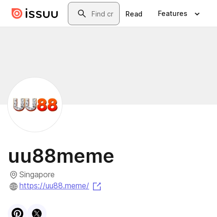
Skip to main content
Search
Features
Read
uu88meme
Singapore
(opens in a new tab)
https://uu88.meme/
Visit
Pinterest
Visit
X
profile
profile