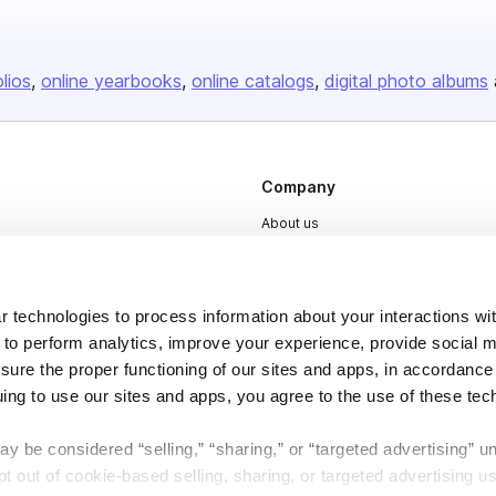
olios
online yearbooks
online catalogs
digital photo albums
Company
About us
Careers
Plans & Pricing
 technologies to process information about your interactions wi
Press
 to perform analytics, improve your experience, provide social m
nsure the proper functioning of our sites and apps, in accordance
Contact
uing to use our sites and apps, you agree to the use of these tec
y be considered “selling,” “sharing,” or “targeted advertising” u
 out of cookie-based selling, sharing, or targeted advertising us