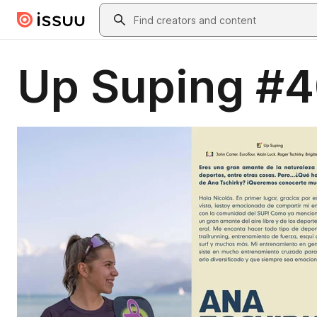
Skip to main content
Search
Up Suping #