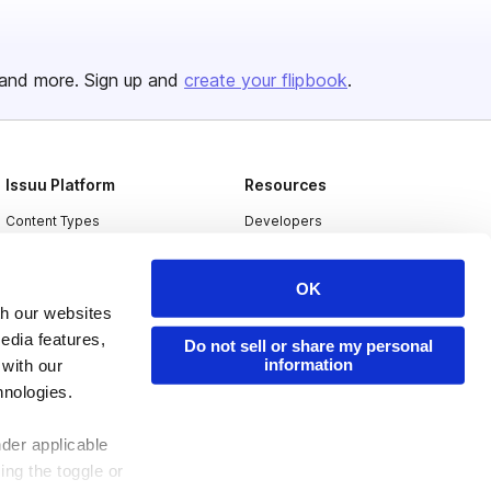
and more. Sign up and
create your flipbook
.
Issuu Platform
Resources
Content Types
Developers
Features
Publisher Directory
OK
Flipbook
Redeem Code
th our websites
Industries
edia features,
Do not sell or share my personal
information
 with our
hnologies.
nder applicable
ing the toggle or