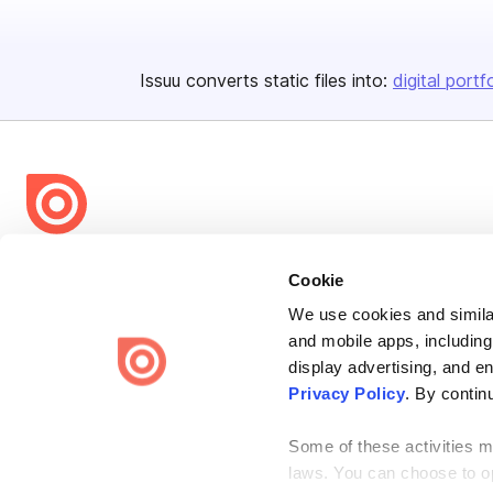
Issuu converts static files into:
digital portf
Bending Spoons US Inc.
Cookie
Create once,
share everywhere.
We use cookies and similar
Issuu turns PDFs and other files into interactive flipbooks and
and mobile apps, including
engaging content for every channel.
display advertising, and e
Privacy Policy
. By contin
Some of these activities ma
laws. You can choose to opt