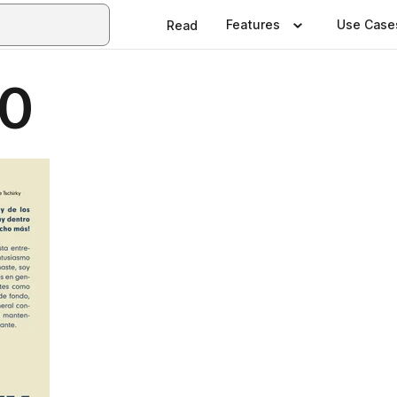
Features
Use Case
Read
40