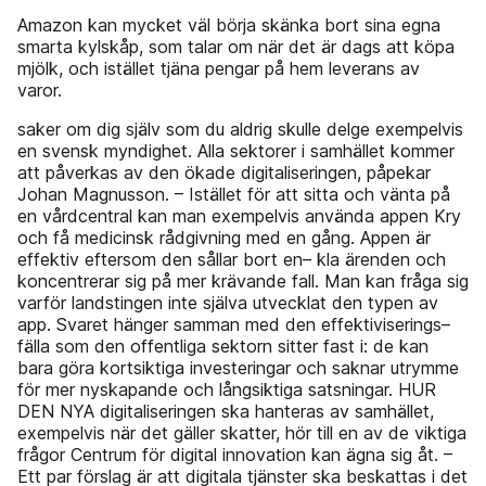
Amazon kan mycket väl börja skänka bort sina egna
smarta kylskåp, som talar om när det är dags att köpa
mjölk, och istället tjäna pengar på hem­ leverans av
varor.
saker om dig själv som du aldrig skulle delge exempelvis
en svensk myndighet. Alla sektorer i samhället kommer
att påverkas av den ökade digitaliseringen, påpekar
Johan Magnusson. – Istället för att sitta och vänta på
en vårdcentral kan man exempelvis använda appen Kry
och få medicinsk rådgivning med en gång. Appen är
effektiv eftersom den sållar bort en– kla ärenden och
koncentrerar sig på mer krävande fall. Man kan fråga sig
varför landstingen inte själva utvecklat den typen av
app. Svaret hänger samman med den effektiviserings–
fälla som den offentliga sektorn sitter fast i: de kan
bara göra kortsiktiga investeringar och saknar utrymme
för mer nyskapande och långsiktiga satsningar. HUR
DEN NYA digitaliseringen ska hanteras av samhället,
exempelvis när det gäller skatter, hör till en av de viktiga
frågor Centrum för digital innovation kan ägna sig åt. –
Ett par förslag är att digitala tjänster ska beskattas i det