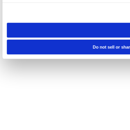
Please note that your opt-out preference is stored at the br
site you visit. If you access our sites from a different device
need to be set again.
Do not sell or sha