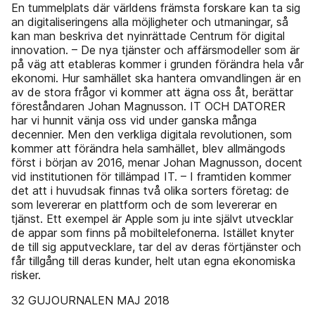
En tummelplats där världens främsta forskare kan ta sig
an digitaliseringens alla möjligheter och utmaningar, så
kan man beskriva det nyinrättade Centrum för digital
innovation. – De nya tjänster och affärsmodeller som är
på väg att etableras kommer i grunden förändra hela vår
ekonomi. Hur samhället ska hantera omvandlingen är en
av de stora frågor vi kommer att ägna oss åt, berättar
föreståndaren Johan Magnusson. IT OCH DATORER
har vi hunnit vänja oss vid under ganska många
decennier. Men den verkliga digitala revolutionen, som
kommer att förändra hela samhället, blev allmängods
först i början av 2016, menar Johan Magnusson, docent
vid institutionen för tillämpad IT. – I framtiden kommer
det att i huvudsak finnas två olika sorters företag: de
som levererar en plattform och de som levererar en
tjänst. Ett exempel är Apple som ju inte självt utvecklar
de appar som finns på mobiltelefonerna. Istället knyter
de till sig apputvecklare, tar del av deras förtjänster och
får tillgång till deras kunder, helt utan egna ekonomiska
risker.
32 GUJOURNALEN MAJ 2018