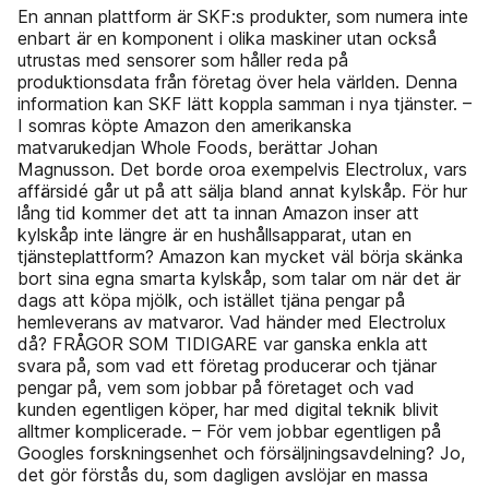
En annan plattform är SKF:s produkter, som numera inte
enbart är en komponent i olika maskiner utan också
utrustas med sensorer som håller reda på
produktionsdata från företag över hela världen. Denna
information kan SKF lätt koppla samman i nya tjänster. –
I somras köpte Amazon den amerikanska
matvarukedjan Whole Foods, berättar Johan
Magnusson. Det borde oroa exempelvis Electrolux, vars
affärsidé går ut på att sälja bland annat kylskåp. För hur
lång tid kommer det att ta innan Amazon inser att
kylskåp inte längre är en hushållsapparat, utan en
tjänsteplattform? Amazon kan mycket väl börja skänka
bort sina egna smarta kylskåp, som talar om när det är
dags att köpa mjölk, och istället tjäna pengar på
hemleverans av matvaror. Vad händer med Electrolux
då? FRÅGOR SOM TIDIGARE var ganska enkla att
svara på, som vad ett företag producerar och tjänar
pengar på, vem som jobbar på företaget och vad
kunden egentligen köper, har med digital teknik blivit
alltmer komplicerade. – För vem jobbar egentligen på
Googles forskningsenhet och försäljningsavdelning? Jo,
det gör förstås du, som dagligen avslöjar en massa