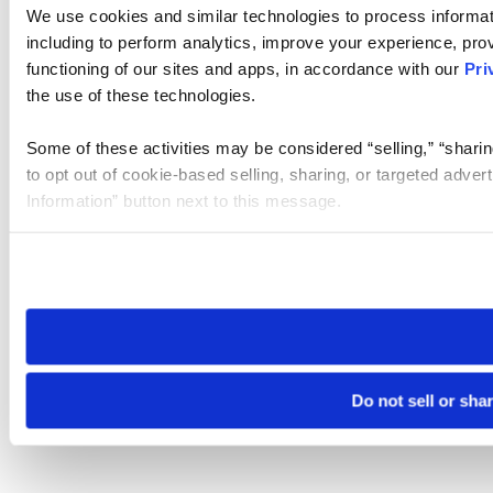
We use cookies and similar technologies to process informat
including to perform analytics, improve your experience, prov
functioning of our sites and apps, in accordance with our
Pri
the use of these technologies.
Some of these activities may be considered “selling,” “sharin
to opt out of cookie-based selling, sharing, or targeted adver
Information” button next to this message.
Please note that your opt-out preference is stored at the br
site you visit. If you access our sites from a different device
need to be set again.
Do not sell or sha