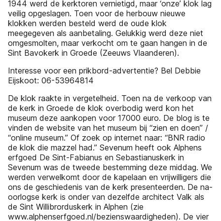
1944 werd de kerktoren vernietigd, maar ‘onze’ klok lag
veilig opgeslagen. Toen voor de herbouw nieuwe
klokken werden besteld werd de oude klok
meegegeven als aanbetaling. Gelukkig werd deze niet
omgesmolten, maar verkocht om te gaan hangen in de
Sint Bavokerk in Groede (Zeeuws Vlaanderen).
Interesse voor een prikbord-advertentie? Bel Debbie
Eijskoot: 06-53964814
De klok raakte in vergetelheid. Toen na de verkoop van
de kerk in Groede de klok overbodig werd kon het
museum deze aankopen voor 17000 euro. De blog is te
vinden de website van het museum bij “zien en doen” /
“online museum.” Of zoek op internet naar: “BNR radio
de klok die mazzel had.” Sevenum heeft ook Alphens
erfgoed De Sint-Fabianus en Sebastianuskerk in
Sevenum was de tweede bestemming deze middag. We
werden verwelkomt door de kapelaan en vrijwilligers die
ons de geschiedenis van de kerk presenteerden. De na-
oorlogse kerk is onder van dezelfde architect Valk als
de Sint Willibrorduskerk in Alphen (zie
www.alphenserfgoed.nl/bezienswaardigheden). De vier