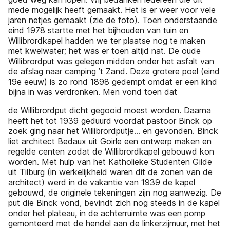
mede mogelijk heeft gemaakt. Het is er weer voor vele
jaren netjes gemaakt (zie de foto). Toen onderstaande
eind 1978 startte met het bijhouden van tuin en
Willibrordkapel hadden we ter plaatse nog te maken
met kwelwater; het was er toen altijd nat. De oude
Willibrordput was gelegen midden onder het asfalt van
de afslag naar camping ’t Zand. Deze grotere poel (eind
19e eeuw) is zo rond 1898 gedempt omdat er een kind
bijna in was verdronken. Men vond toen dat
de Willibrordput dicht gegooid moest worden. Daarna
heeft het tot 1939 geduurd voordat pastoor Binck op
zoek ging naar het Willibrordputje... en gevonden. Binck
liet architect Bedaux uit Goirle een ontwerp maken en
regelde centen zodat de Willibrordkapel gebouwd kon
worden. Met hulp van het Katholieke Studenten Gilde
uit Tilburg (in werkelijkheid waren dit de zonen van de
architect) werd in de vakantie van 1939 de kapel
gebouwd, de originele tekeningen zijn nog aanwezig. De
put die Binck vond, bevindt zich nog steeds in de kapel
onder het plateau, in de achterruimte was een pomp
gemonteerd met de hendel aan de linkerzijmuur, met het