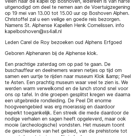
velen naar de kapel op Boshoven, iedereen is van harte
uitgenodigd om deel te nemen aan de Voertuigzegening
op 19 mei van 13.00 tot 15.00 uur op Boshoven Alphen.
Christoffel zal u een veilige en goede reis bezorgen.
Namens St. Alphense Kapellen Henk Cornelissen. info
kapelboshoven@xs4all.nl
Leden Carel de Roy bezoeken oud Alphens Erfgoed
Geboren Alphenaren bij de Alphense klok.
Een prachtige zaterdag om op pad te gaan. De
buschauffeur en deelnemers waren netjes op tijd om
samen een uurtje te rijden naar museum Klok &amp; Peel
te Asten. Een prachtig museum waar veel te zien is. We
werden warm verwelkomd en de lunch stond snel voor
ons op tafel. In drie groepen gesplitst kregen we daarna
een uitgebreide rondleiding. De Peel Dit enorme
hoogveengebied was erg moerassig en daardoor
beperkt toegankelijk. Een streek die mede daardoor de
nodige verhalen en sagen heeft opgeleverd, maar ook
mooie (archeologische) vondsten. Het museum toont
de geschiedenis van het gebied, van de prehistorie tot