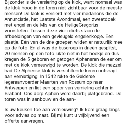
Bijzonder is de versiering op de klok, want normaal was
de klok hoog in de toren niet zichtbaar voor de meeste
mensen! De klok is versierd met vier medaillons die de
Annunciatie, het Laatste Avondmaal, een zweetdoek
met engel en de Mis van de HeiligeGregorius
voorstellen. Tussen deze vier reliëfs staan de
afbeeldingen van een gevleugeld engelenkopje. Een
plaatje. Eén van de drie groepen wilden er natuurlijk mee
op de foto. En al was de busgroep in drieën gesplitst,
20 mensen op een foto lukte niet in het hoekje en dus
kregen de 5 geboren en getogen Alphenaren de eer om
met de klok vereeuwigd te worden. De klok die mazzel
had De Alphense klok is verschillende keren ontsnapt
aan vernietiging. In 1542 rukte de Gelderse
legeraanvoerder Maarten van Rossum op naar
Antwerpen en liet een spoor van vernieling achter in
Brabant. Ons dorp Alphen werd daarbij platgebrand. De
toren was in aanbouw en de aan-
Is uw keuken toe aan vernieuwing? Ik kom graag langs
voor advies op maat. Bij mij kunt u vrijblijvend een
offerte aanvragen.