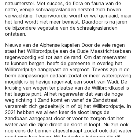
natuurherstel. Met succes, de flora en fauna van de
natte, venige schraalgraslanden herstelt zich boven
verwachting. Tegenwoordig wordt er wel gemaaid, maar
het land wordt niet meer bemest. Daardoor is na jaren
de bijzondere vegetatie van de schraalgraslanden
ontstaan.
Nieuws van de Alphense kapellen Door de vele regen
staat het Willibrordputje aan de Oude Maastrichtsebaan
tegenwoordig vol tot aan de rand. Om dat meerwater
te kunnen bergen, heeft de gemeente in overleg het
Willibrordputje aangepast en vergroot. Tevens zijn in de
berm aanpassingen gedaan zodat er meer wateropvang
mogelijk is bij hevige regenval; een soort van Wadi. De
kruising van wegen ter plaatse van de Willibrordkapel is
het laagste punt. Al het regenwater dat van de hoge
weg richting ’t Zand komt en vanaf de Zandstraat
verzamelt zich gedeeltelijk in of bij het Willibrordputje. In
2021 hebben we al een keer de sloot langs de
zandbaan aangepast door er voor te zorgen dat het
water aan die zijde direct de sloot in loopt. Nu zijn ook
nog eens de bermen afgeschraapt zodat ook dat water
goed weg kan lopen. Wij bedanken iedereen die dit