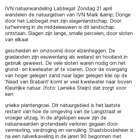
IVN natuurwandeling Labbegat Zondag 21 april
wandelen de natuurgidsen van IVN Mark &amp; Donge
door het Labbegat met zijn slagenlandschap. Door
turfwinning in de middeleeuwen is dit landschap
ontstaan. Slagen zijn lange, smalle percelen, door sloten
van elkaar
gescheiden en omzoomd door elzenheggen. De
graslanden zijn eeuwenlang als weiland en hooiland in
gebruik geweest. De vele sloten waren nodig om het
grond- en kwelwater af te voeren. Door de overgang
van hoger gelegen zand naar lager gelegen klei op de
’Naad van Brabant’ komt er veel kwelwater naar boven
Kleurrijke natuur. (foto: Lieneke Steijn) dat zorgt voor
een
unieke plantengroei. Dit natuurgebied is het laatste
restant van hoe de omgeving van de Langstraat er
vroeger uitzag. In de afgelopen eeuw zijn de
natuurwaarden grotendeels verloren gegaan door
vermesting, verdroging en vervuiling. Staatsbosbeheer is
na een ruilverkaveling in de jaren 90 begonnen met