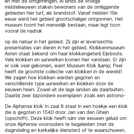
en met de ontginningen. Al sinds de vroege
middeleeuwen staken bewoners van de omliggende
gebieden hier turf, als brandstof. Vanaf midden 19e
eeuw werd het gebied grootschaliger ontgonnen. Het
museum toont het menselijk bestaan, maar legt tocn
vooral de nadruk
op de natuur in het gebied. Zij zijn er levensechte
presentaties van dieren in het gebied. Klokkenmuseum
Asten staat bekend om haar klokkengieterij Eijsbouts.
Vele klokken en uurwerken komen hier vandaan. Er zijn
er ook veel gekomen, want Museum Klok &amp; Peel
heeft de grootste collectie van klokken in de wereld!
We zagen hoe klokken werden gegoten en
verschillende type uurwerken en klokken door de
eeuwen heen. Zowel uit de lage landen als daarbuiten.
Daarbij zeer bijzondere exemplaren zoals een astrono-
De Alphense klok In zaal 8 staat in een hoekje een klok
die is gegoten in 1540 door Jan van den Ghein
(opschrift). Deze klok heeft ruim vier eeuwen geluid om
onze Alphense voorouders te begeleiden (met de
dagindeling en kerkelijke diensten) of te waarschuwen.