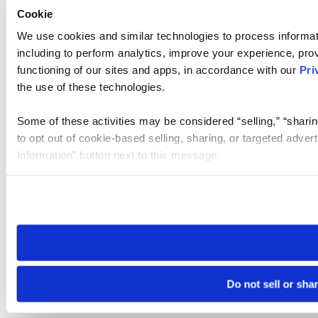
Cookie
We use cookies and similar technologies to process informat
including to perform analytics, improve your experience, prov
functioning of our sites and apps, in accordance with our
Pri
the use of these technologies.
Some of these activities may be considered “selling,” “sharin
to opt out of cookie-based selling, sharing, or targeted adver
Information” button next to this message.
Please note that your opt-out preference is stored at the br
site you visit. If you access our sites from a different device
need to be set again.
Do not sell or sha