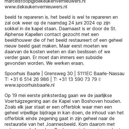
marcelstoop@dekeukenvernieuwers.nl
www.dekeukenvernieuwers.nl
beeld te repareren is. het beeld is wel te repareren en
zal ook weer op de naamdag 24 juni 2024 op zijn
sokkel in de kapel staan. Daarnaast is er door de St.
Alphense Kapellen contact gezocht met een
beeldhouwer die of het beeld restaureert of een geheel
nieuw beeld gaat maken. Maar eerst moeten we
daarvan de kosten weten en dan beslissen of we
verder gaan. Er moet dan immers een subsidie
gevonden worden. We werken eraan.
Spoorhuis Baarle | Grensweg 30 | 5111EC Baarle-Nassau
T: +31 6 514 26 986 | T: +31 13 590 73 79 I:
www.spoorhuisbaarle.nl
Op 19 mei eerste pinksterdag gaan we de jaarlijkse
Voertuigzegening aan de Kapel van Boshoven houden.
Zoals elk jaar staat er een offerblok waar men een
geheel vrijwillige bijdrage in kan doen, de inhoud van het
offerblok einde zegening gaat in zijn geheel naar de
restauratie van het Joannesbeeld. Kom daarom met