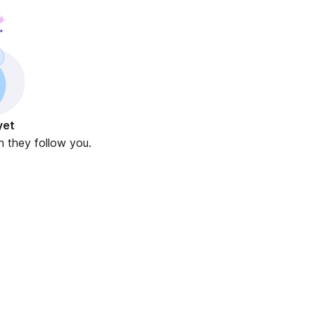
yet
n they follow you.