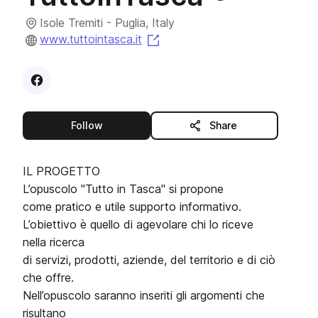
Isole Tremiti - Puglia, Italy
(opens in a new tab)
www.tuttointasca.it
Visit
Facebook
profile
this publisher
Follow
Share
IL PROGETTO
L’opuscolo "Tutto in Tasca" si propone
come pratico e utile supporto informativo.
L’obiettivo è quello di agevolare chi lo riceve
nella ricerca
di servizi, prodotti, aziende, del territorio e di ciò
che offre.
Nell’opuscolo saranno inseriti gli argomenti che
risultano