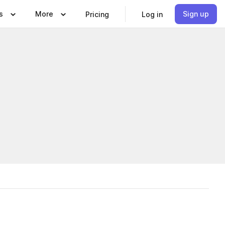
s
More
Sign up
Pricing
Log in