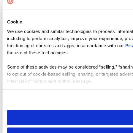
Cookie
We use cookies and similar technologies to process informat
including to perform analytics, improve your experience, prov
functioning of our sites and apps, in accordance with our
Pri
the use of these technologies.
Some of these activities may be considered “selling,” “sharin
to opt out of cookie-based selling, sharing, or targeted adver
Information” button next to this message.
Please note that your opt-out preference is stored at the br
site you visit. If you access our sites from a different device
need to be set again.