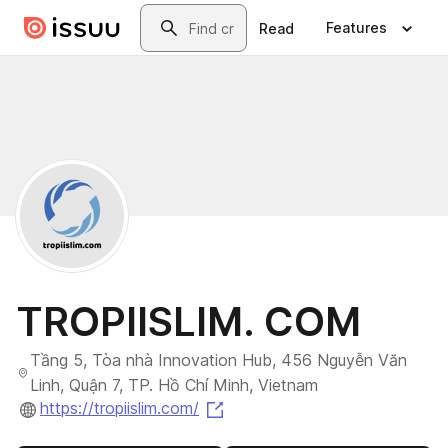
Skip to main content
Search
Features
Read
TROPIISLIM. COM
Tầng 5, Tòa nhà Innovation Hub, 456 Nguyễn Văn
Linh, Quận 7, TP. Hồ Chí Minh, Vietnam
(opens in a new tab)
https://tropiislim.com/