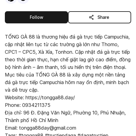
this publisher
Follow
Share
TỔNG GÀ 88 là thương hiệu đá gà trực tiếp Campuchia,
cập nhật liên tục từ các trường gà lớn như Thomo,
CPC1 – CPC5, Xà Xía, Tonhon. Cập nhật đá gà trực tiếp
theo thời gian thực, hạn chế giật lag giờ cao điểm, đồng
bộ hình ảnh – âm thanh, tối ưu hiển thị trên điện thoại.
Mục tiêu của TỔNG GÀ 88 là xây dựng một nền tảng
đá gà trực tiếp Campuchia hôm nay ổn định, minh bạch
và dễ truy cập.
Website: https://tongga88.day/
Phone: 0934211375
Địa chỉ: 96 Đ. Đặng Văn Ngữ, Phường 10, Phú Nhuận,
Thành phố Hồ Chí Minh
Email: tongga88day@gmail.com
Tags: #tongga88 #tructiepdaga #dagatructiep