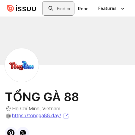
Skip to main content
Search
Features
Read
TỔNG GÀ 88
Hồ Chí Minh, Vietnam
(opens in a new tab)
https://tongga88.day/
Visit
Pinterest
Visit
X
profile
profile