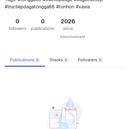
#tructiepdagatongga88 #tonhon #xaxia
0
0
2026
followers
publications
since
Advertisement
Publications
Stacks
Followers
0
0
0