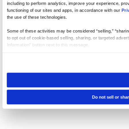
including to perform analytics, improve your experience, prov
functioning of our sites and apps, in accordance with our
Pri
the use of these technologies.
Some of these activities may be considered “selling,” “sharin
to opt out of cookie-based selling, sharing, or targeted adver
Information” button next to this message.
Please note that your opt-out preference is stored at the br
site you visit. If you access our sites from a different device
need to be set again.
Do not sell or sha