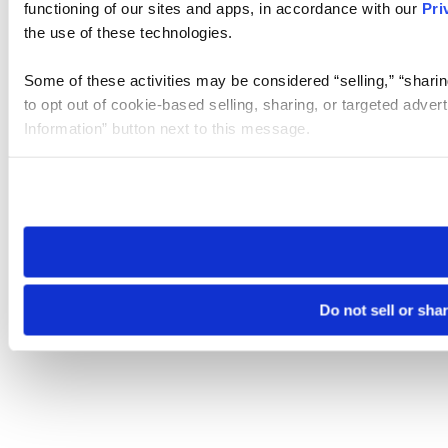
functioning of our sites and apps, in accordance with our
Pri
the use of these technologies.
Some of these activities may be considered “selling,” “sharin
to opt out of cookie-based selling, sharing, or targeted adver
Information” button next to this message.
Please note that your opt-out preference is stored at the br
site you visit. If you access our sites from a different device
need to be set again.
Do not sell or sha