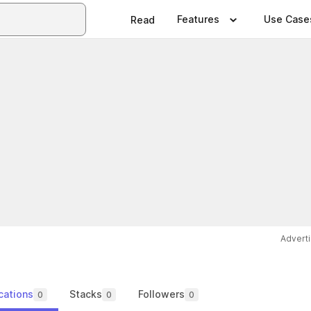
Features
Use Case
Read
Advert
cations
Stacks
Followers
0
0
0