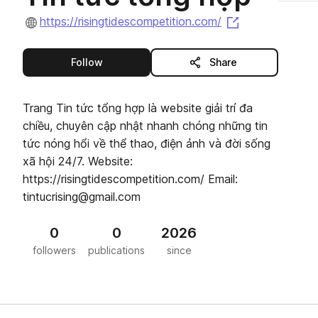
(opens in a ne
https://risingtidescompetition.com/
this publisher
Follow
Share
Trang Tin tức tổng hợp là website giải trí đa
chiều, chuyên cập nhật nhanh chóng những tin
tức nóng hổi về thể thao, điện ảnh và đời sống
xã hội 24/7. Website:
https://risingtidescompetition.com/ Email:
tintucrising@gmail.com
0
0
2026
followers
publications
since