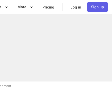
s
More
Sign up
Pricing
Log in
isement