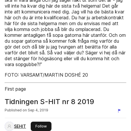
ska vi vara ärliga och jag säger rakt ut som det är - jag
vill inte ha kvar dig här de sista två helgerna! Det går
inte att kommunicera med dig. Jag vill ha de bästa kvar
här och du är inte kvalificerad. Du har ju arbetskontrakt
här för de sista helgerna men om du envisas med att
vilja komma och jobba så blir du omplacerad. Du
kommer antagligen få sopa gatorna här utanför. Och om
du sopar gatorna så kommer folk fråga mig varför du
gör det och då blir ju jag tvungen att berätta för alla
varför det blivit så. Så vad väljer du? Säger vi hej då när
det stänger för högsäsong eller vill du komma hit och
vara sopgubbe?!”
FOTO: VARSAMT/MARTIN DOSHÉ 20
First page
Tidningen S-HIT nr 8 2019
Published on
Sep 4, 2019
SEHIT
this publisher
Follow