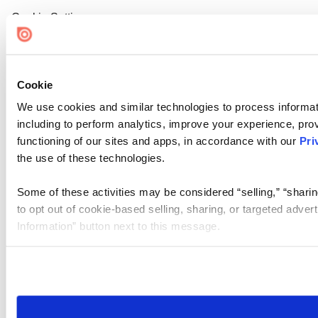
Cookie Settings
Cookie
We use cookies and similar technologies to process informat
including to perform analytics, improve your experience, prov
functioning of our sites and apps, in accordance with our
Pri
the use of these technologies.
Some of these activities may be considered “selling,” “sharin
to opt out of cookie-based selling, sharing, or targeted adver
Information” button next to this message.
Please note that your opt-out preference is stored at the br
site you visit. If you access our sites from a different device
need to be set again.