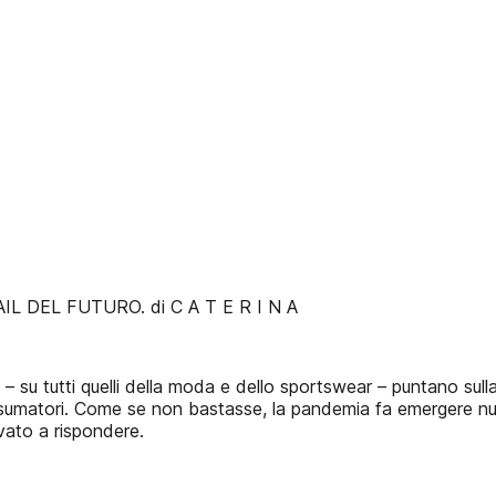
L DEL FUTURO. di C A T E R I N A
 su tutti quelli della moda e dello sportswear – puntano sulla so
sumatori. Come se non bastasse, la pandemia fa emergere nuov
ovato a rispondere.