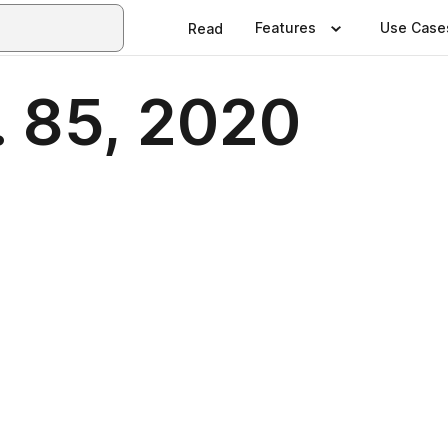
Features
Use Case
Read
. 85, 2020