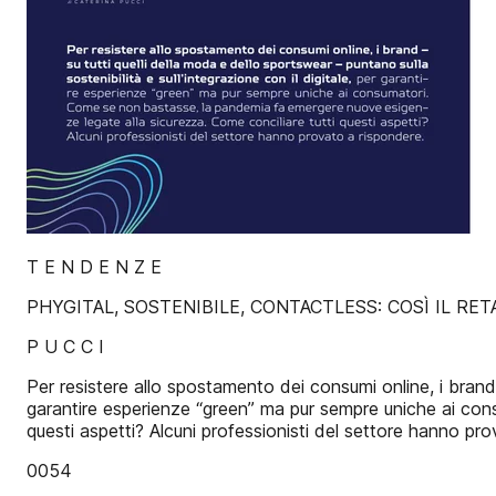
T E N D E N Z E
PHYGITAL, SOSTENIBILE, CONTACTLESS: COSÌ IL RETAI
P U C C I
Per resistere allo spostamento dei consumi online, i brand –
garantire esperienze “green” ma pur sempre uniche ai con
questi aspetti? Alcuni professionisti del settore hanno pr
0054