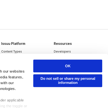
Issuu Platform
Resources
Content Types
Developers
Features
Publisher Directory
OK
Flipbook
Redeem Code
th our websites
Industries
edia features,
Do not sell or share my personal
information
 with our
hnologies.
nder applicable
ing the toggle or