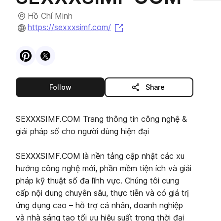
Hồ Chí Minh
(opens in a new tab)
https://sexxxsimf.com/
Visit
Pinterest
Visit
X
profile
profile
this publisher
Follow
Share
SEXXXSIMF.COM Trang thông tin công nghệ &
giải pháp số cho người dùng hiện đại
SEXXXSIMF.COM là nền tảng cập nhật các xu
hướng công nghệ mới, phần mềm tiện ích và giải
pháp kỹ thuật số đa lĩnh vực. Chúng tôi cung
cấp nội dung chuyên sâu, thực tiễn và có giá trị
ứng dụng cao – hỗ trợ cá nhân, doanh nghiệp
và nhà sáng tạo tối ưu hiệu suất trong thời đại