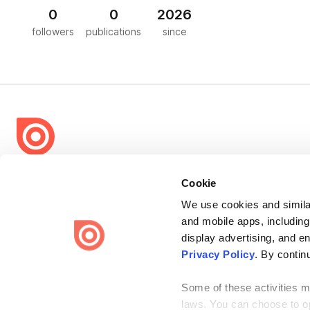
0
0
2026
followers
publications
since
Bending Spoons US Inc.
Cookie
Create once,
share everywhere.
We use cookies and similar
and mobile apps, including
Issuu turns PDFs and other files into interactive flipbooks and
engaging content for every channel.
display advertising, and e
Privacy Policy
. By contin
Some of these activities ma
laws. You can choose to opt