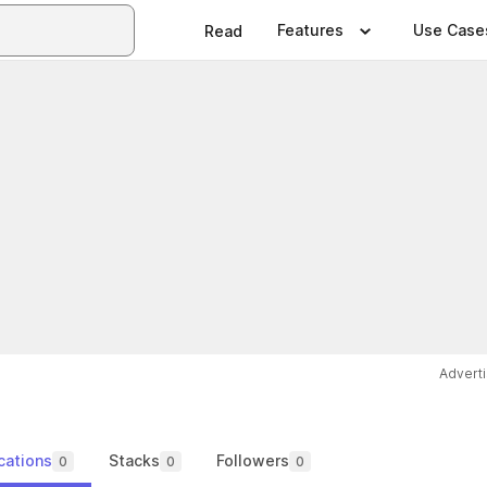
Features
Use Case
Read
Advert
cations
Stacks
Followers
0
0
0