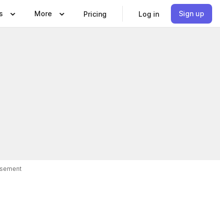
s
More
Sign up
Pricing
Log in
isement