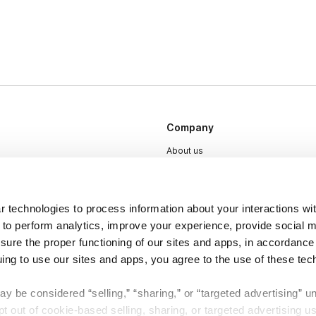
Company
About us
Careers
Plans & Pricing
 technologies to process information about your interactions wi
Press
 to perform analytics, improve your experience, provide social m
nsure the proper functioning of our sites and apps, in accordance
Contact
uing to use our sites and apps, you agree to the use of these tec
y be considered “selling,” “sharing,” or “targeted advertising” u
 out of cookie-based selling, sharing, or targeted advertising us