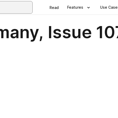
Features
Use Case
Read
any, Issue 10