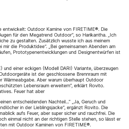
arke entwickelt: Outdoor Kamine von FIRETIME®. Die
Augen für den Megatrend Outdoor“, so Harikantha. „Ich
iche zu gestalten. Zusätzlich wusste ich aus meinem
i mir die Produktidee“. „Bei gemeinsamen Abenden am
läufen, Prototypenentwicklungen und Designentwürfen ist
) und einer eckigen (Modell DARI) Variante, überzeugen
 Outdoorgeräte ist der geschlossene Brennraum mit
öherer Wärmeabgabe. Aber warum überhaupt Outdoor
chützten Lebensraum erweitern”, erklärt Rovito.
tives. Feuer hat aber
 einen entscheidenden Nachteil...” „Ja, Geruch und
dlöcher in der Lieblingsjacke“, ergänzt Rovito. Die
ick aufs Feuer, aber super sicher und rauchfrei. Die
 einmal nicht an der richtigen Stelle stehen, so lässt er
besten mit Outdoor Kaminen von FIRETIME®.