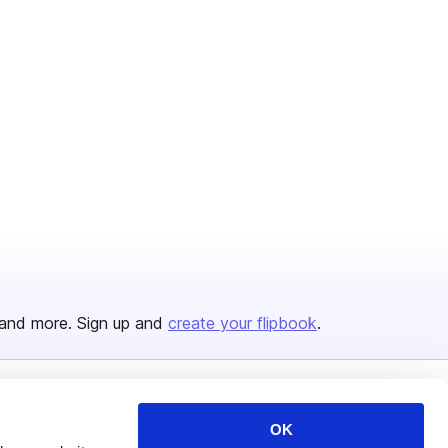
and more. Sign up and
create your flipbook
.
Issuu Platform
Resources
OK