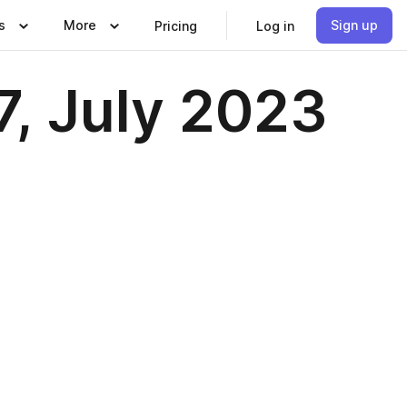
s
More
Sign up
Pricing
Log in
7, July 2023