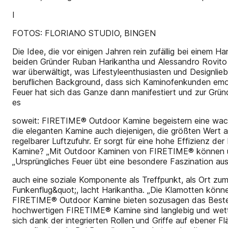
I
FOTOS: FLORIANO STUDIO, BINGEN
Die Idee, die vor einigen Jahren rein zufällig bei einem
beiden Gründer Ruban Harikantha und Alessandro Rovito e
war überwältigt, was Lifestyleenthusiasten und Designlie
beruflichen Background, dass sich Kaminofenkunden emo
Feuer hat sich das Ganze dann manifestiert und zur Grün
es
soweit: FIRETIME® Outdoor Kamine begeistern eine wachs
die eleganten Kamine auch diejenigen, die größten Wert
regelbarer Luftzufuhr. Er sorgt für eine hohe Effizienz
Kamine? „Mit Outdoor Kaminen von FIRETIME® können unse
„Ursprüngliches Feuer übt eine besondere Faszination a
auch eine soziale Komponente als Treffpunkt, als Ort zum
Funkenflug&quot;, lacht Harikantha. „Die Klamotten können
FIRETIME® Outdoor Kamine bieten sozusagen das Beste au
hochwertigen FIRETIME® Kamine sind langlebig und wetterfe
sich dank der integrierten Rollen und Griffe auf ebene