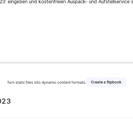
3’ eingeben und kostenfreien Auspack- und Aufstellservice s
Create a flipbook
Turn static files into dynamic content formats.
2023