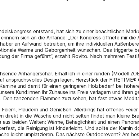
 Handelskongress entstand, hat sich zu einer beachtlichen M
rinnern sich an die Anfänge: „Der Kongress öffnete mir die 
bhaber an Aufwand betreiben, um ihre individuellen Außenbere
tionale Wärme und Geborgenheit wünschen. Das triggerte be
dung der Firma geführt“, erzählt Rovito. Nach mehreren Test
ende Anhängerschar. Erhältlich in einer runden (Modell ZOE
 auf anspruchsvolles Design legen. Herzstück der FIRETIME®
 der Kamine und damit für einen geringeren Holzbedarf bei h
re Kund:innen ihr Zuhause ins Freie verlagern und ihren ges
us. Den tanzenden Flammen zuzusehen, hat fast etwas Medita
 Feiern, Plaudern und Genießen. Allerdings hat offenes Feuer
 direkt in die Wäsche und nicht selten findet man kleine Bran
s beiden Welten: Wärme, Behaglichkeit und einen Panoramabl
st, die Reinigung ist kinderleicht. Und sollte der Kamin doch
r Fläche leicht umplatzieren. Das nächste Outdoorevent? Am 