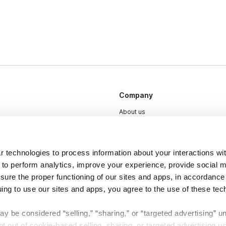
Company
About us
Careers
Plans & Pricing
 technologies to process information about your interactions wi
Press
 to perform analytics, improve your experience, provide social m
nsure the proper functioning of our sites and apps, in accordance
Contact
uing to use our sites and apps, you agree to the use of these tec
y be considered “selling,” “sharing,” or “targeted advertising” u
 out of cookie-based selling, sharing, or targeted advertising us