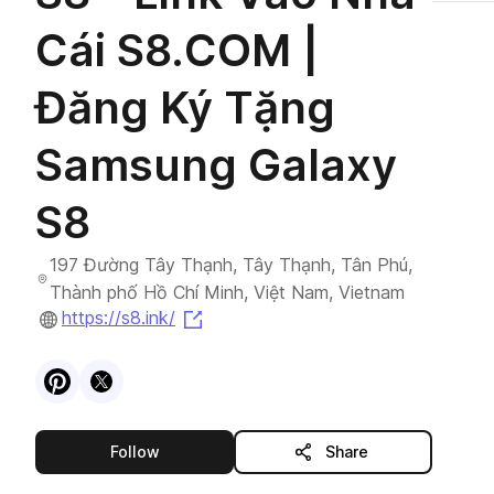
Cái S8.COM |
Đăng Ký Tặng
Samsung Galaxy
S8
197 Đường Tây Thạnh, Tây Thạnh, Tân Phú,
Thành phố Hồ Chí Minh, Việt Nam, Vietnam
(opens in a new tab)
https://s8.ink/
Visit
Pinterest
Visit
X
profile
profile
this publisher
Follow
Share