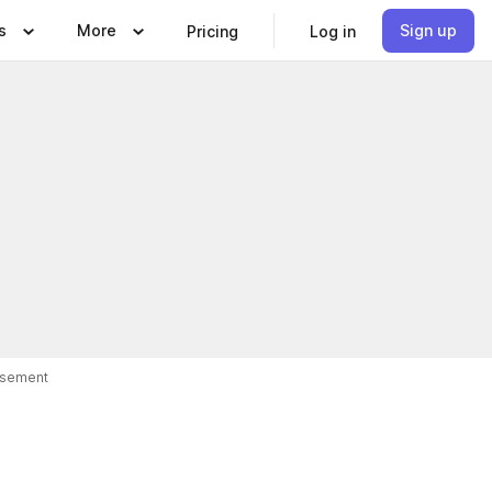
s
More
Sign up
Pricing
Log in
isement