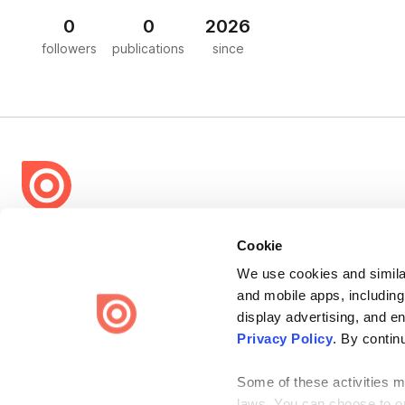
0
0
2026
followers
publications
since
Bending Spoons US Inc.
Cookie
Create once,
share everywhere.
We use cookies and similar
and mobile apps, including
Issuu turns PDFs and other files into interactive flipbooks and
engaging content for every channel.
display advertising, and e
Privacy Policy
. By contin
Some of these activities ma
laws. You can choose to opt