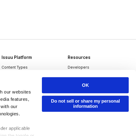
Issuu Platform
Resources
Content Types
Developers
Features
Publisher Directory
OK
Flipbook
Redeem Code
th our websites
Industries
edia features,
Do not sell or share my personal
information
 with our
hnologies.
nder applicable
ing the toggle or