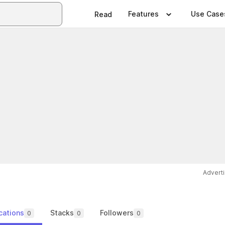
Features
Use Case
Read
Advert
cations
Stacks
Followers
0
0
0