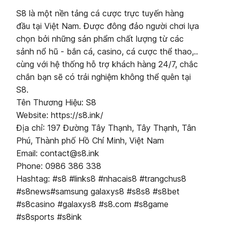
S8 là một nền tảng cá cược trực tuyến hàng
đầu tại Việt Nam. Được đông đảo người chơi lựa
chọn bởi những sản phẩm chất lượng từ các
sảnh nổ hũ - bắn cá, casino, cá cược thể thao,..
cùng với hệ thống hỗ trợ khách hàng 24/7, chắc
chắn bạn sẽ có trải nghiệm không thể quên tại
S8.
Tên Thương Hiệu: S8
Website: https://s8.ink/
Địa chỉ: 197 Đường Tây Thạnh, Tây Thạnh, Tân
Phú, Thành phố Hồ Chí Minh, Việt Nam
Email: contact@s8.ink
Phone: 0986 386 338
Hashtag: #s8 #links8 #nhacais8 #trangchus8
#s8news#samsung galaxys8 #s8s8 #s8bet
#s8casino #galaxys8 #s8.com #s8game
#s8sports #s8ink