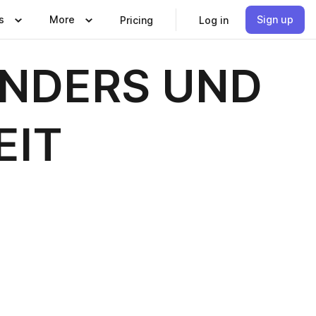
s
More
Sign up
Pricing
Log in
INDERS UND
EIT