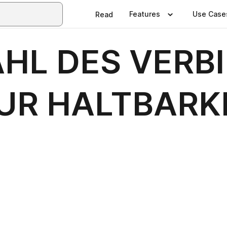
Features
Use Case
Read
HL DES VERB
UR HALTBARK