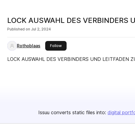
Published on
Jul 2, 2024
Rothoblaas
this publisher
Follow
LOCK AUSWAHL DES VERBINDE
Issuu converts static files into:
digital portf