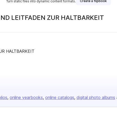
Create a flipbook
Turn static files into dynamic content formats.
LOCK AUSWAHL DES VERBINDERS UND LEITFADEN ZUR HALTBARKEIT
RS UND LEITFADEN ZUR HALTBARKEIT
olios
online yearbooks
online catalogs
digital photo albums