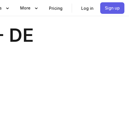
s
More
Sign up
Pricing
Log in
- DE