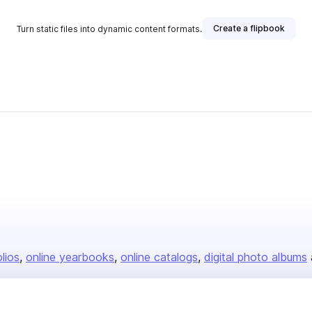
Create a flipbook
Turn static files into dynamic content formats.
olios
online yearbooks
online catalogs
digital photo albums