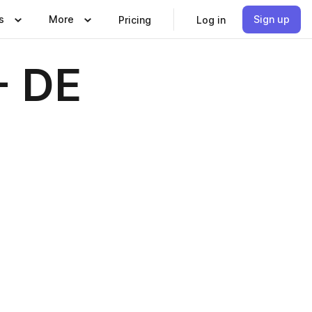
s
More
Sign up
Pricing
Log in
- DE