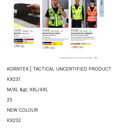
KORNTEX | TACTICAL UNCERTIFIED PRODUCT
KX231
M/XL &gt; XXL/4XL
25
NEW COLOUR
KX232