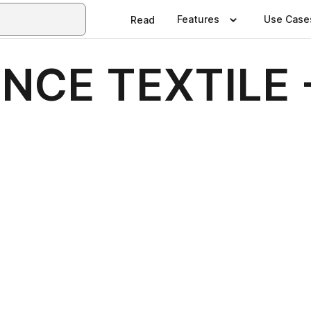
Features
Use Case
Read
ENCE TEXTILE 