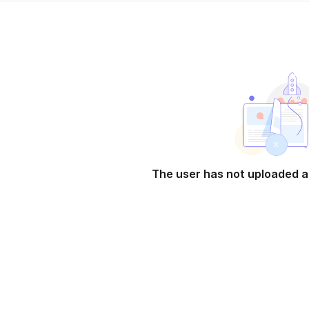
The user has not uploaded a