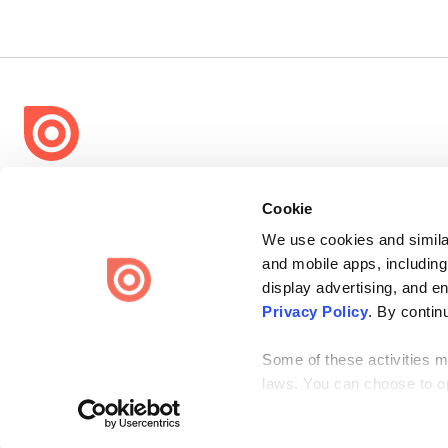
Bending Spoons US Inc.
Cookie
Create once,
share everywhere.
We use cookies and similar
Issuu turns PDFs and other files into interactive flipbooks and
and mobile apps, including
engaging content for every channel.
display advertising, and e
Privacy Policy
. By contin
Some of these activities ma
laws. You can choose to opt
Terms
Privacy
Law Enforcement
Report Content
DMCA
the “Do Not Sell or Share 