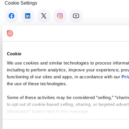
Cookie Settings
Cookie
We use cookies and similar technologies to process informat
including to perform analytics, improve your experience, prov
functioning of our sites and apps, in accordance with our
Pri
the use of these technologies.
Some of these activities may be considered “selling,” “sharin
to opt out of cookie-based selling, sharing, or targeted adver
Information” button next to this message.
Please note that your opt-out preference is stored at the br