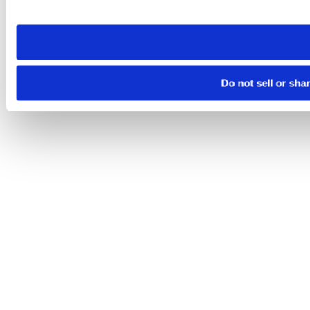
site you visit. If you access our sites from a different device
need to be set again.
Do not sell or sha