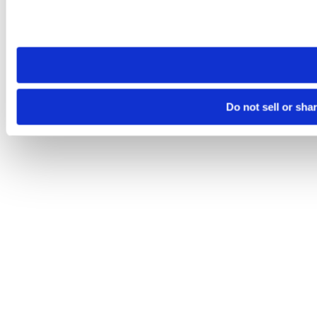
Please note that your opt-out preference is stored at the br
site you visit. If you access our sites from a different device
need to be set again.
Do not sell or sha