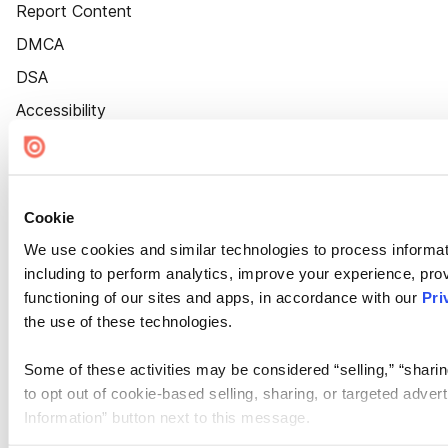
Report Content
DMCA
DSA
Accessibility
Cookie Settings
Cookie
We use cookies and similar technologies to process informat
including to perform analytics, improve your experience, prov
functioning of our sites and apps, in accordance with our
Pri
the use of these technologies.
Some of these activities may be considered “selling,” “sharin
to opt out of cookie-based selling, sharing, or targeted adver
Information” button next to this message.