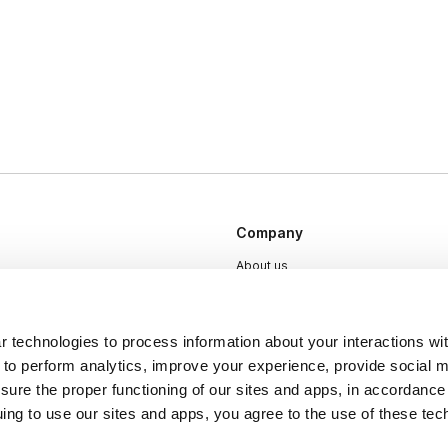
Company
About us
Careers
Plans & Pricing
 technologies to process information about your interactions wi
Press
 to perform analytics, improve your experience, provide social m
nsure the proper functioning of our sites and apps, in accordance
Contact
uing to use our sites and apps, you agree to the use of these tec