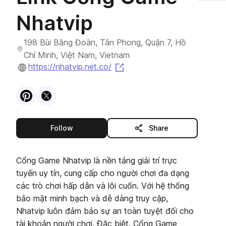
Nhatvip
198 Bùi Bằng Đoàn, Tân Phong, Quận 7, Hồ
Chí Minh, Việt Nam, Vietnam
(opens in a new tab)
https://nhatvip.net.co/
Visit
Pinterest
Visit
X
profile
profile
this publisher
Follow
Share
Cổng Game Nhatvip là nền tảng giải trí trực
tuyến uy tín, cung cấp cho người chơi đa dạng
các trò chơi hấp dẫn và lôi cuốn. Với hệ thống
bảo mật minh bạch và dễ dàng truy cập,
Nhatvip luôn đảm bảo sự an toàn tuyệt đối cho
tài khoản người chơi. Đặc biệt, Cổng Game