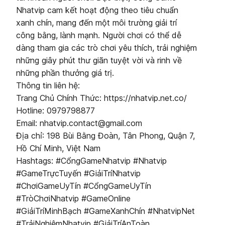
Nhatvip cam kết hoạt động theo tiêu chuẩn
xanh chín, mang đến một môi trường giải trí
công bằng, lành mạnh. Người chơi có thể dễ
dàng tham gia các trò chơi yêu thích, trải nghiệm
những giây phút thư giãn tuyệt vời và rinh về
những phần thưởng giá trị.
Thông tin liên hệ:
Trang Chủ Chính Thức: https://nhatvip.net.co/
Hotline: 0979798877
Email: nhatvip.contact@gmail.com
Địa chỉ: 198 Bùi Bằng Đoàn, Tân Phong, Quận 7,
Hồ Chí Minh, Việt Nam
Hashtags: #CổngGameNhatvip #Nhatvip
#GameTrựcTuyến #GiảiTríNhatvip
#ChơiGameUyTín #CổngGameUyTín
#TròChơiNhatvip #GameOnline
#GiảiTríMinhBạch #GameXanhChín #NhatvipNet
#TrảiNghiệmNhatvip #GiảiTríAnToàn