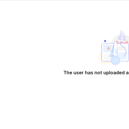
The user has not uploaded a