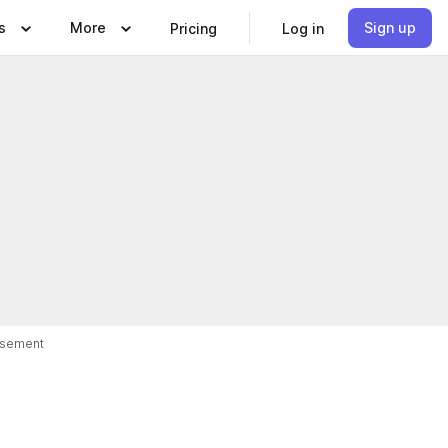
s
More
Sign up
Pricing
Log in
isement