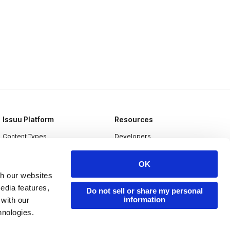
Issuu Platform
Resources
Content Types
Developers
Features
Publisher Directory
OK
Flipbook
Redeem Code
th our websites
Industries
edia features,
Do not sell or share my personal
information
 with our
hnologies.