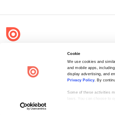
Bending Spoons US Inc.
Cookie
Create once,
share everywhere.
We use cookies and similar
Issuu turns PDFs and other files into interactive flipbooks and
and mobile apps, including
engaging content for every channel.
display advertising, and e
Privacy Policy
. By contin
Some of these activities ma
laws. You can choose to opt
Terms
Privacy
Law Enforcement
Report Content
DMCA
the “Do Not Sell or Share 