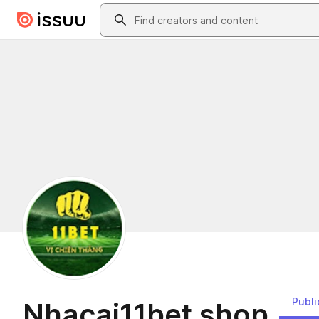
Skip to main content
Search
Publi
Nhacai11bet shop