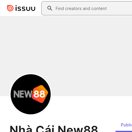
Skip to main content
Search
Publi
Nhà Cái New88