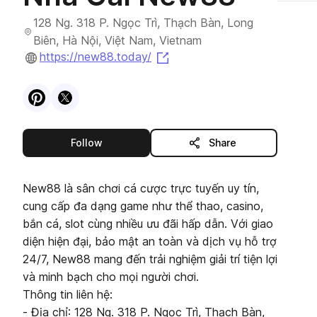
128 Ng. 318 P. Ngọc Trì, Thạch Bàn, Long
Biên, Hà Nội, Việt Nam, Vietnam
(opens in a new tab)
https://new88.today/
Visit
Pinterest
Visit
X
profile
profile
this publisher
Follow
Share
New88 là sân chơi cá cược trực tuyến uy tín,
cung cấp đa dạng game như thể thao, casino,
bắn cá, slot cùng nhiều ưu đãi hấp dẫn. Với giao
diện hiện đại, bảo mật an toàn và dịch vụ hỗ trợ
24/7, New88 mang đến trải nghiệm giải trí tiện lợi
và minh bạch cho mọi người chơi.
Thông tin liên hệ:
- Địa chỉ: 128 Ng. 318 P. Ngọc Trì, Thạch Bàn,