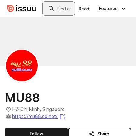
Skip to main content
Search
Features
Read
MU88
Hồ Chí Minh, Singapore
(opens in a new tab)
https://mu88.se.net/
this publisher
Follow
Share