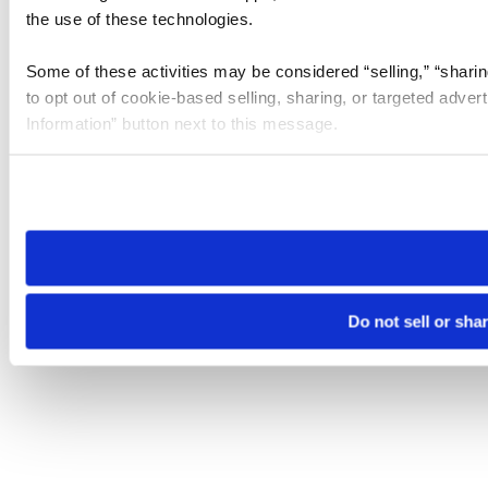
the use of these technologies.
Some of these activities may be considered “selling,” “sharin
to opt out of cookie-based selling, sharing, or targeted adver
Information” button next to this message.
Please note that your opt-out preference is stored at the br
site you visit. If you access our sites from a different device
need to be set again.
Do not sell or sha