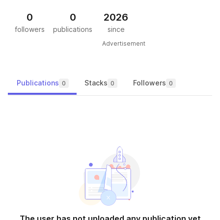
0
0
2026
followers
publications
since
Advertisement
Publications
Stacks
Followers
0
0
0
The user has not uploaded any publication yet