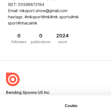
SĐT: 03596672194
Email: mksport.show@gmail.com
hastags: #mksport#mk#mk sports#mk
sport#nhacaimk
0
0
2024
followers
publications
since
Bending Spoons US Inc.
Create once,
share everywhere.
Cookie
Issuu turns PDFs and other files into interactive flipbooks and