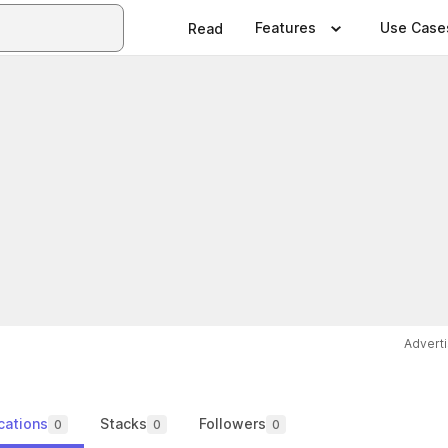
Features
Use Case
Read
Advert
cations
Stacks
Followers
0
0
0