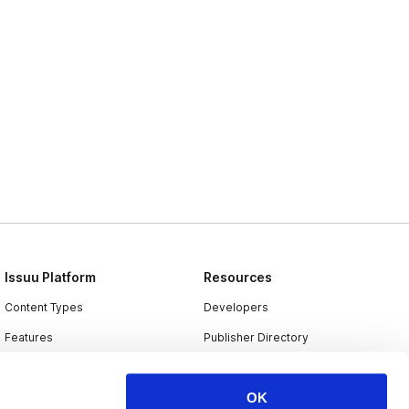
Issuu Platform
Resources
Content Types
Developers
Features
Publisher Directory
Flipbook
Redeem Code
OK
Industries