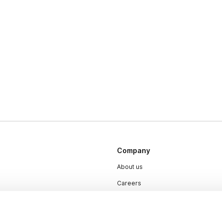
Company
About us
Careers
Plans & Pricing
Press