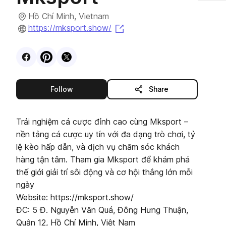
Hồ Chí Minh, Vietnam
(opens in a new tab)
https://mksport.show/
Visit
Facebook
Visit
Pinterest
Visit
profile
X
profile
profile
this publisher
Follow
Share
Trải nghiệm cá cược đỉnh cao cùng Mksport –
nền tảng cá cược uy tín với đa dạng trò chơi, tỷ
lệ kèo hấp dẫn, và dịch vụ chăm sóc khách
hàng tận tâm. Tham gia Mksport để khám phá
thế giới giải trí sôi động và cơ hội thắng lớn mỗi
ngày
Website: https://mksport.show/
ĐC: 5 Đ. Nguyễn Văn Quá, Đông Hưng Thuận,
Quận 12, Hồ Chí Minh, Việt Nam