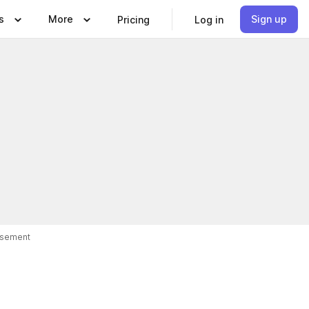
s
More
Sign up
Pricing
Log in
isement