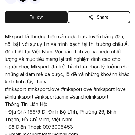
this publisher
Follow
Share
Mksport là thương hiệu cá cược trực tuyến hàng đầu,
nổi bật với sự uy tín và minh bạch tại thị trường châu Á,
đặc biệt tại Việt Nam. Với các dịch vụ cá cược chất
lượng và mục tiêu mang lại trải nghiệm đỉnh cao cho
người chơi, Mksport đã trở thành lựa chọn lý tưởng cho
những ai đam mê cá cược, lô đề và những khoảnh khắc
kịch tính đầy thú vị.
#mksport #mksport.love #mksportlove #mksport love
#linkmksport #mksportgame #sanchoimksport
Thông Tin Liên Hệ:
- Địa Chỉ: 166/9 Đ. Đinh Bộ Lĩnh, Phường 26, Bình
Thạnh, Hồ Chí Minh, Việt Nam
- Số Điện Thoại: 0978006453
- Email: mksport.love@gmail.com