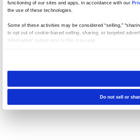
functioning of our sites and apps, in accordance with our
Pri
the use of these technologies.
Some of these activities may be considered “selling,” “sharin
to opt out of cookie-based selling, sharing, or targeted adver
Information” button next to this message.
Please note that your opt-out preference is stored at the br
site you visit. If you access our sites from a different device
need to be set again.
Do not sell or sha