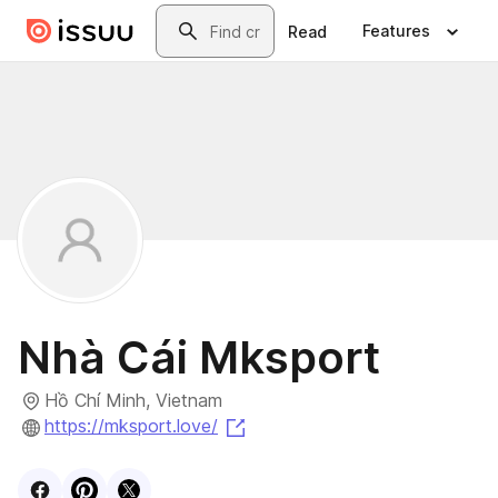
Skip to main content
Search
Features
Read
Nhà Cái Mksport
Hồ Chí Minh, Vietnam
(opens in a new tab)
https://mksport.love/
Visit
Facebook
Visit
Pinterest
Visit
profile
X
profile
profile