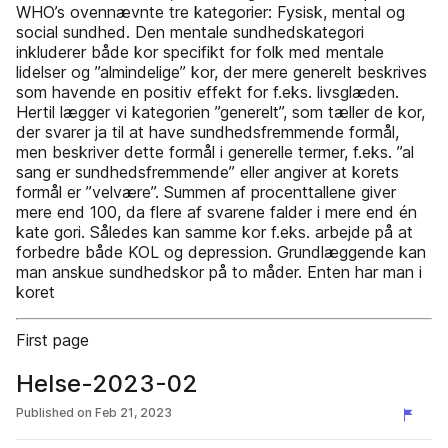
WHO’s ovennævnte tre kategorier: Fysisk, mental og
social sundhed. Den mentale sundhedskategori
inkluderer både kor specifikt for folk med mentale
lidelser og ”almindelige” kor, der mere generelt beskrives
som havende en positiv effekt for f.eks. livsglæden.
Hertil lægger vi kategorien ”generelt”, som tæller de kor,
der svarer ja til at have sundhedsfremmende formål,
men beskriver dette formål i generelle termer, f.eks. ”al
sang er sundhedsfremmende” eller angiver at korets
formål er ”velvære”. Summen af procenttallene giver
mere end 100, da flere af svarene falder i mere end én
kate­ gori. Således kan samme kor f.eks. arbejde på at
forbedre både KOL og depression. Grundlæggende kan
man anskue sundhedskor på to måder. Enten har man i
koret
First page
Helse-2023-02
Published on
Feb 21, 2023