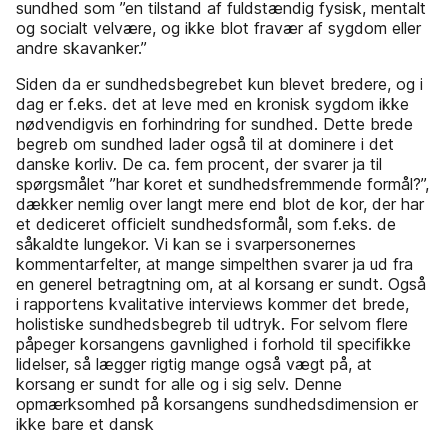
sundhed som ”en tilstand af fuldstændig fysisk, mentalt
og socialt velvære, og ikke blot fravær af sygdom eller
andre skavanker.”
Siden da er sundhedsbegrebet kun blevet bredere, og i
dag er f.eks. det at leve med en kronisk sygdom ikke
nødvendigvis en forhindring for sundhed. Dette brede
begreb om sundhed lader også til at dominere i det
danske korliv. De ca. fem procent, der svarer ja til
spørgsmålet ”har koret et sundhedsfremmende formål?”,
dækker nemlig over langt mere end blot de kor, der har
et dediceret officielt sundhedsformål, som f.eks. de
såkaldte lungekor. Vi kan se i svarpersonernes
kommentarfelter, at mange simpelthen svarer ja ud fra
en generel betragtning om, at al korsang er sundt. Også
i rapportens kvalitative interviews kommer det brede,
holistiske sundhedsbegreb til udtryk. For selvom flere
påpeger korsangens gavnlighed i forhold til specifikke
lidelser, så lægger rigtig mange også vægt på, at
korsang er sundt for alle og i sig selv. Denne
opmærksomhed på korsangens sundhedsdimension er
ikke bare et dansk