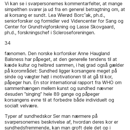
Vi kan se i svarpersonernes kommentarfelter, at mange
simpelthen svarer ja ud fra en generel betragtning om, at
al korsang er sundt. Lea Wierød Borcˇak, ph.d.,
seniorforsker og formidler ved Videncenter for Sang og
Center for Grundtvigforskning og Lasse Skovgaard,
ph.d., forskningschef i Scleroseforeningen.
34
fænomen. Den norske korforsker Anne Haugland
Balsness har påpeget, at den generelle tendens til at
kæde kultur og helbred sammen, i høj grad også gælder
på korområdet: Sundhed ligger korsangere meget på
sinde og vægter højt i motivationen til at gå til kor,
påpeger hun. En stor international rapport fra WHO om
sammenhængen mellem kunst og sundhed nævner
desuden ”singing” hele 89 gange og påpeger
korsangens evne til at forbedre både individuelt og
socialt velvære.
Typer af sundhedskor Ser man nærmere på
svarpersonernes beskrivelse af, hvordan deres kor er
sundhedsfremmende, kan man groft dele det op i