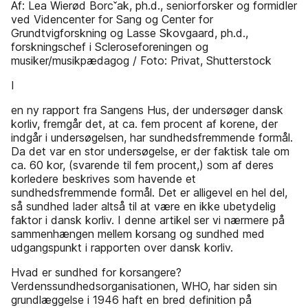
Af: Lea Wierød Borcˇak, ph.d., seniorforsker og formidler
ved Videncenter for Sang og Center for
Grundtvigforskning og Lasse Skovgaard, ph.d.,
forskningschef i Scleroseforeningen og
musiker/musikpædagog / Foto: Privat, Shutterstock
I
en ny rapport fra Sangens Hus, der undersøger dansk
korliv, fremgår det, at ca. fem procent af korene, der
indgår i undersøgelsen, har sundhedsfremmende formål.
Da det var en stor undersøgelse, er der faktisk tale om
ca. 60 kor, (svarende til fem procent,) som af deres
korledere beskrives som havende et
sundhedsfremmende formål. Det er alligevel en hel del,
så sundhed lader altså til at være en ikke ubetydelig
faktor i dansk korliv. I denne artikel ser vi nærmere på
sammenhængen mellem korsang og sundhed med
udgangspunkt i rapporten over dansk korliv.
Hvad er sundhed for korsangere?
Verdenssundhedsorganisationen, WHO, har siden sin
grundlæggelse i 1946 haft en bred definition på