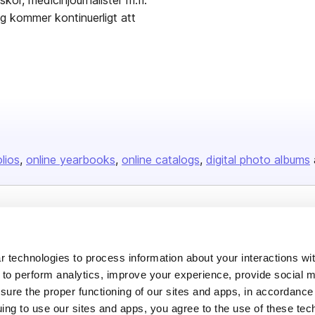
kor, medicinjournalister m.fl.
g kommer kontinuerligt att
olios
online yearbooks
online catalogs
digital photo albums
Company
About us
 technologies to process information about your interactions wi
Careers
 to perform analytics, improve your experience, provide social m
nsure the proper functioning of our sites and apps, in accordance
Plans & Pricing
uing to use our sites and apps, you agree to the use of these tec