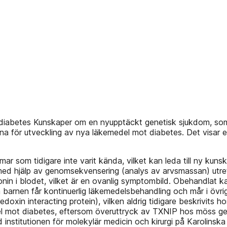
iabetes Kunskaper om en nyupptäckt genetisk sjukdom, som in
na för utveckling av nya läkemedel mot diabetes. Det visar en 
r som tidigare inte varit kända, vilket kan leda till ny kuns
 med hjälp av genomsekvensering (analys av arvsmassan) utret
onin i blodet, vilket är en ovanlig symptombild. Obehandlat 
 barnen får kontinuerlig läkemedelsbehandling och mår i övr
oxin interacting protein), vilken aldrig tidigare beskrivits ho
emedel mot diabetes, eftersom överuttryck av TXNIP hos mös
 institutionen för molekylär medicin och kirurgi på Karolinska