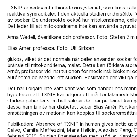
TXNIP är verksamt i thioredoxinsystemet, som finns i all
reaktiva syreradikaler. I den aktuella studien undersökt
av socker. De undersökte också hur mitokondrierna, celler
Det leder till att mitokondrierna inte kan använda pyruva
Anna Wedell, överläkare och professor. Foto: Stefan Zim
Elias Arnér, professor. Foto: Ulf Sirborn
glukos, vilket är det normala när celler använder socker 
bränsle till mitokondrierna, malat. Detta kan förklara sto
Arnér, professor vid institutionen för medicinsk biokemi
Autónoma de Madrid lett studien. Resultaten ger viktiga i
Det har tidigare inte varit känt vad som händer hos männ
hypotesen att TXNIP kan utgöra ett mål för läkemedelsbeh
studera patienter som helt saknar det här proteinet kan 
dessa barn ju inte har diabetes, säger Elias Arnér. Forska
omsättningen av metionin kan kopplas till sockeromsättnin
Publikation: ”Absence of TXNIP in human gives lactic aci
Calvo, Camilla Maffezzini, Maria Halldin, Xiaoxiao Peng, 
februari 2019. Studien finansierades med stöd av Karolin