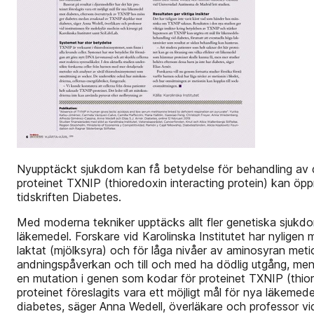
Nyupptäckt sjukdom kan få betydelse för behandling av d
proteinet TXNIP (thioredoxin interacting protein) kan öpp
tidskriften Diabetes.
Med moderna tekniker upptäcks allt fler genetiska sjukdoma
läkemedel. Forskare vid Karolinska Institutet har nyligen
laktat (mjölksyra) och för låga nivåer av aminosyran meti
andningspåverkan och till och med ha dödlig utgång, men
en mutation i genen som kodar för proteinet TXNIP (thiored
proteinet föreslagits vara ett möjligt mål för nya läk
diabetes, säger Anna Wedell, överläkare och professor vid