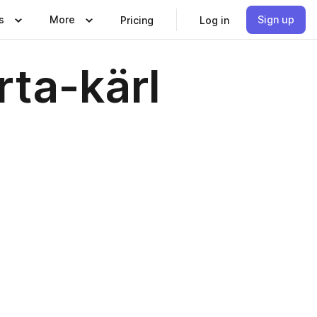
s
More
Sign up
Pricing
Log in
ta-kärl