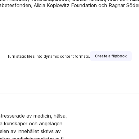
abetesfonden, Alicia Koplowitz Foundation och Ragnar Söderb
Create a flipbook
Turn static files into dynamic content formats.
ntresserade av medicin, hälsa,
lla kunskaper och angelägen
len av innehållet skrivs av