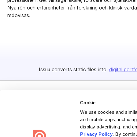
professionen, det vill säga läkare, forskare och sjuksköters
Nya rön och erfarenheter från forskning och klinisk varda
redovisas.
Issuu converts static files into:
digital portf
Cookie
We use cookies and similar
Bending Spoons US Inc.
and mobile apps, including
display advertising, and e
Create once,
share everywhere.
Privacy Policy
. By contin