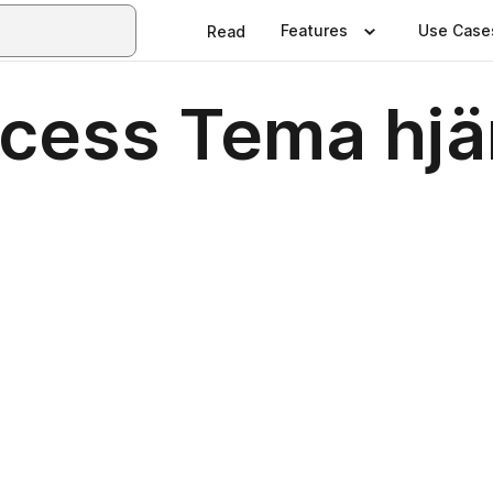
Features
Use Case
Read
cess Tema hjär