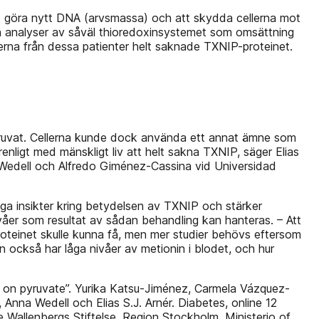
att göra nytt DNA (arvsmassa) och att skydda cellerna mot
ch analyser av såväl thioredoxinsystemet som omsättning
lerna från dessa patienter helt saknade TXNIP-proteinet.
n pyruvat. Cellerna kunde dock använda ett annat ämne som
renligt med mänskligt liv att helt sakna TXNIP, säger Elias
na Wedell och Alfredo Giménez-Cassina vid Universidad
ga insikter kring betydelsen av TXNIP och stärker
våer som resultat av sådan behandling kan hanteras. – Att
roteinet skulle kunna få, men mer studier behövs eftersom
en också har låga nivåer av metionin i blodet, och hur
on on pyruvate”. Yurika Katsu-Jiménez, Carmela Vázquez-
Anna Wedell och Elias S.J. Arnér. Diabetes, online 12
 Wallenbergs Stiftelse, Region Stockholm, Ministerio of