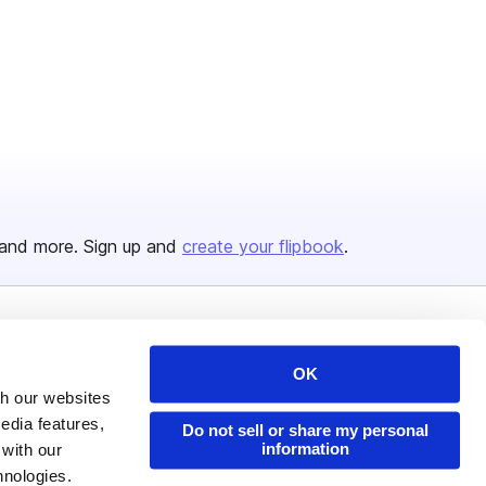
and more. Sign up and
create your flipbook
.
Issuu Platform
Resources
OK
Content Types
Developers
th our websites
Features
Publisher Directory
edia features,
Do not sell or share my personal
information
 with our
Flipbook
Redeem Code
hnologies.