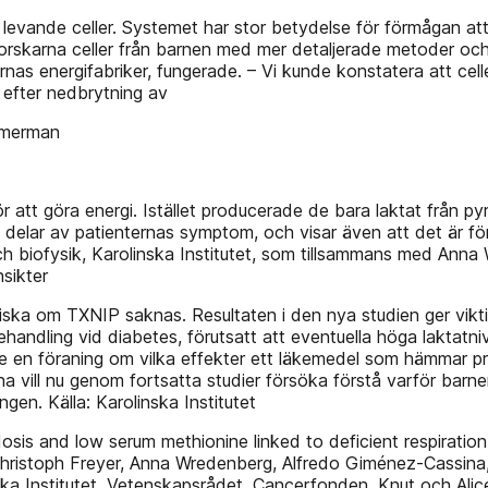
a levande celler. Systemet har stor betydelse för förmågan 
e forskarna celler från barnen med mer detaljerade metoder o
nas energifabriker, fungerade. – Vi kunde konstatera att cel
t efter nedbrytning av
­ merman
för att göra energi. Istället producerade de bara laktat frå
ra delar av patienternas symptom, och visar även att det är fö
 och biofysik, Karolinska Institutet, som tillsammans med An
nsikter
iska om TXNIP saknas. Resultaten i den nya studien ger vikti
andling vid diabetes, förutsatt att eventuella höga laktatni
ge en föraning om vilka effekter ett läkemedel som hämmar p
rna vill nu genom fortsatta studier försöka förstå varför barn
gen. Källa: Karolinska Institutet
dosis and low serum methionine linked to deficient respirati
Christoph Freyer, Anna Wredenberg, Alfredo Giménez-Cassina, 
ska Institutet, Vetenskapsrådet, Cancerfonden, Knut och Alice