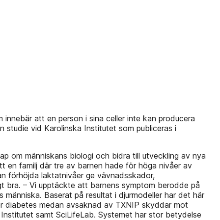
nebär att en person i sina celler inte kan producera
studie vid Karolinska Institutet som publiceras i
kap om människans biologi och bidra till utveckling av nya
t en familj där tre av barnen hade för höga nivåer av
kan förhöjda laktatnivåer ge vävnadsskador,
igt bra. – Vi upptäckte att barnens symptom berodde på
s människa. Baserat på resultat i djurmodeller har det här
s ger diabetes medan avsaknad av TXNIP skyddar mot
 Institutet samt SciLifeLab. Systemet har stor betydelse